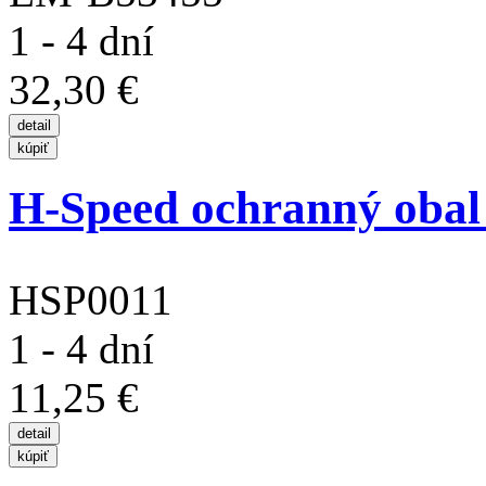
1 - 4 dní
32,30 €
H-Speed ochranný obal n
HSP0011
1 - 4 dní
11,25 €