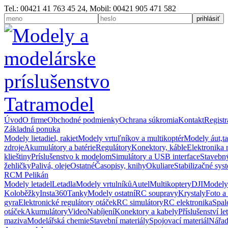
Tel.: 00421 41 763 45 24, Mobil: 00421 905 471 582
Úvod
O firme
Obchodné podmienky
Ochrana súkromia
Kontakt
Registr
Základná ponuka
Modely lietadiel, rakiet
Modely vrtuľníkov a multikoptér
Modely áut,t
zdroje
Akumulátory a batérie
Regulátory
Konektory, káble
Elektronika 
klieštiny
Príslušenstvo k modelom
Simulátory a USB interface
Stavebný
žehličky
Palivá, oleje
Ostatné
Časopisy, knihy
Okuliare
Stabilizačné sys
RCM Pelikán
Modely letadel
Letadla
Modely vrtulníků
Autel
Multikoptery
DJI
Modely
Koloběžky
Insta360
Tanky
Modely ostatní
RC soupravy
Krystaly
Foto a
gyra
Elektronické regulátory otáček
RC simulátory
RC elektronika
Spal
otáček
Akumulátory
Video
Nabíjení
Konektory a kabely
Příslušenství le
maziva
Modelářská chemie
Stavební materiály
Spojovací materiál
Nářad