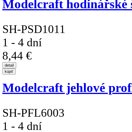
Modelcraft hodinářské 
SH-PSD1011
1 - 4 dní
8,44 €
Modelcraft jehlové profi
SH-PFL6003
1 - 4 dní