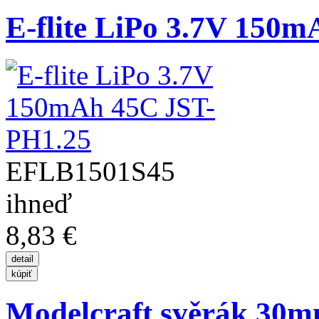
E-flite LiPo 3.7V 150m
EFLB1501S45
ihneď
8,83 €
Modelcraft svěrák 30