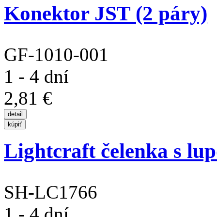
Konektor JST (2 páry)
GF-1010-001
1 - 4 dní
2,81 €
Lightcraft čelenka s lu
SH-LC1766
1 - 4 dní