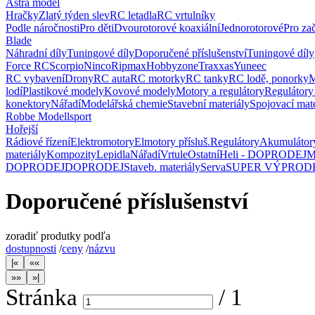
Astra model
Hračky
Zlatý týden slev
RC letadla
RC vrtulníky
Podle náročnosti
Pro děti
Dvourotorové koaxiální
Jednorotorové
Pro za
Blade
Náhradní díly
Tuningové díly
Doporučené příslušenství
Tuningové díly
Force RC
Scorpio
Ninco
Ripmax
Hobbyzone
Traxxas
Yuneec
RC vybavení
Drony
RC auta
RC motorky
RC tanky
RC lodě, ponorky
M
lodí
Plastikové modely
Kovové modely
Motory a regulátory
Regulátory
konektory
Nářadí
Modelářská chemie
Stavební materiály
Spojovací mate
Robbe Modellsport
Hořejší
Rádiové řízení
Elektromotory
Elmotory přísluš.
Regulátory
Akumulátor
materiály
Kompozity
Lepidla
Nářadí
Vrtule
Ostatní
Heli - DOPRODEJ
M
DOPRODEJ
DOPRODEJ
Staveb. materiály
Serva
SUPER VÝPROD
Doporučené příslušenství
zoradiť produtky podľa
dostupnosti
/
ceny
/
názvu
Stránka
/
1