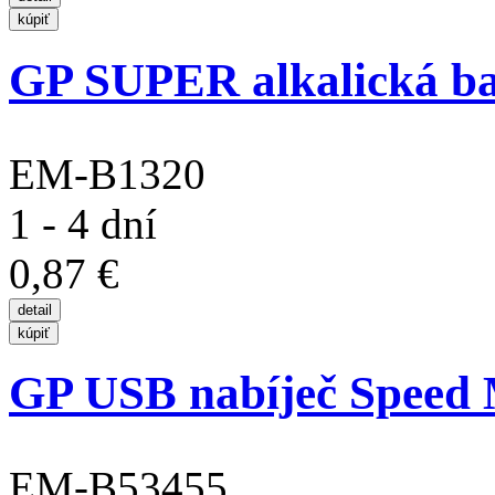
GP SUPER alkalická bat
EM-B1320
1 - 4 dní
0,87 €
GP USB nabíječ Speed 
EM-B53455