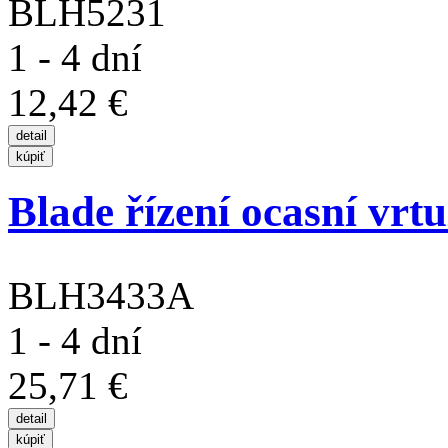
BLH5231
1 - 4 dní
12,42 €
Blade řízení ocasní vrtul
BLH3433A
1 - 4 dní
25,71 €