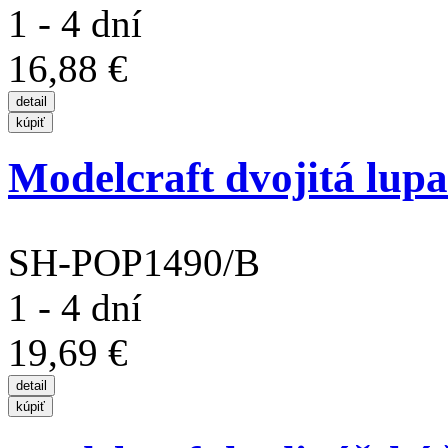
1 - 4 dní
16,88 €
Modelcraft dvojitá lup
SH-POP1490/B
1 - 4 dní
19,69 €