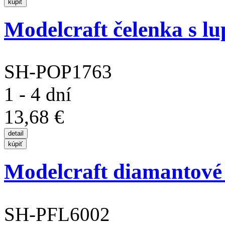
Modelcraft čelenka s l
SH-POP1763
1 - 4 dní
13,68 €
Modelcraft diamantové j
SH-PFL6002