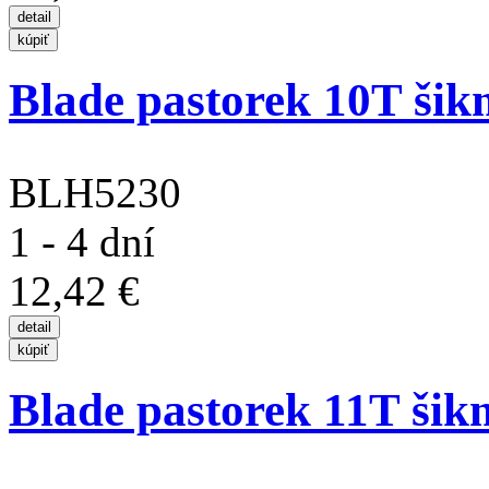
Blade pastorek 10T šikm
BLH5230
1 - 4 dní
12,42 €
Blade pastorek 11T šikm