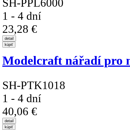
SH-PPL6000
1 - 4 dní
23,28 €
Modelcraft nářadí pro 
SH-PTK1018
1 - 4 dní
40,06 €