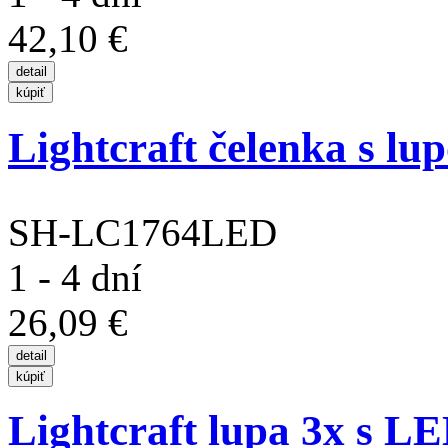
42,10 €
Lightcraft čelenka s lu
SH-LC1764LED
1 - 4 dní
26,09 €
Lightcraft lupa 3x s L