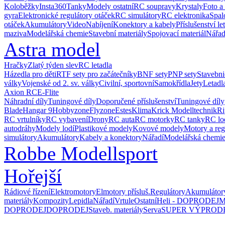
Koloběžky
Insta360
Tanky
Modely ostatní
RC soupravy
Krystaly
Foto a
gyra
Elektronické regulátory otáček
RC simulátory
RC elektronika
Spal
otáček
Akumulátory
Video
Nabíjení
Konektory a kabely
Příslušenství le
maziva
Modelářská chemie
Stavební materiály
Spojovací materiál
Nářad
Astra model
Hračky
Zlatý týden slev
RC letadla
Házedla pro děti
RTF sety pro začátečníky
BNF sety
PNP sety
Stavebni
války
Vojenské od 2. sv. války
Civilní, sportovní
Samokřídla
Jety
Letadl
Axion RC
E-Flite
Náhradní díly
Tuningové díly
Doporučené příslušenství
Tuningové díly
Blade
Hangar 9
Hobbyzone
Flyzone
Estes
Klima
Krick Modelltechnik
R
RC vrtulníky
RC vybavení
Drony
RC auta
RC motorky
RC tanky
RC lo
autodráhy
Modely lodí
Plastikové modely
Kovové modely
Motory a reg
simulátory
Akumulátory
Kabely a konektory
Nářadí
Modelářská chemi
Robbe Modellsport
Hořejší
Rádiové řízení
Elektromotory
Elmotory přísluš.
Regulátory
Akumulátor
materiály
Kompozity
Lepidla
Nářadí
Vrtule
Ostatní
Heli - DOPRODEJ
M
DOPRODEJ
DOPRODEJ
Staveb. materiály
Serva
SUPER VÝPROD