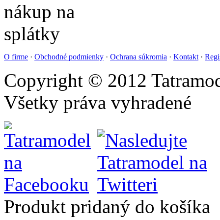
O firme
·
Obchodné podmienky
·
Ochrana súkromia
·
Kontakt
·
Regi
Copyright © 2012 Tatramod
Všetky práva vyhradené
Produkt pridaný do košíka