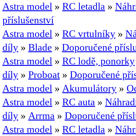
Astra model
»
RC letadla
»
Náhr
příslušenství
Astra model
»
RC vrtulníky
»
Ná
díly
»
Blade
»
Doporučené příslu
Astra model
»
RC lodě, ponorky
díly
»
Proboat
»
Doporučené přís
Astra model
»
Akumulátory
»
Oc
Astra model
»
RC auta
»
Náhradn
díly
»
Arrma
»
Doporučené přísl
Astra model
»
RC letadla
»
Náhr