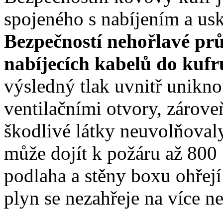
spojeného s nabíjením a us
Bezpečností nehořlavé pr
nabíjecích kabelů do kufr
výsledný tlak uvnitř unikno
ventilačními otvory, zároveň
škodlivé látky neuvolňoval
může dojít k požáru až 800 
podlaha a stěny boxu ohřej
plyn se nezahřeje na více n