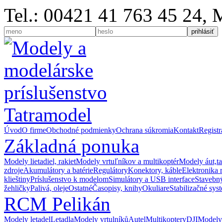
Tel.: 00421 41 763 45 24,
Úvod
O firme
Obchodné podmienky
Ochrana súkromia
Kontakt
Registr
Základná ponuka
Modely lietadiel, rakiet
Modely vrtuľníkov a multikoptér
Modely áut,t
zdroje
Akumulátory a batérie
Regulátory
Konektory, káble
Elektronika 
klieštiny
Príslušenstvo k modelom
Simulátory a USB interface
Stavebný
žehličky
Palivá, oleje
Ostatné
Časopisy, knihy
Okuliare
Stabilizačné sys
RCM Pelikán
Modely letadel
Letadla
Modely vrtulníků
Autel
Multikoptery
DJI
Modely