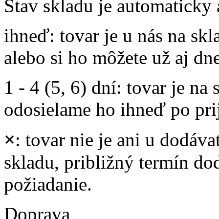
Stav skladu je automaticky 
ihneď
: tovar je u nás na s
alebo si ho môžete už aj dn
1 - 4 (5, 6) dní
: tovar je na
odosielame ho ihneď po prij
×
: tovar nie je ani u dodáva
skladu, približný termín d
požiadanie.
Doprava