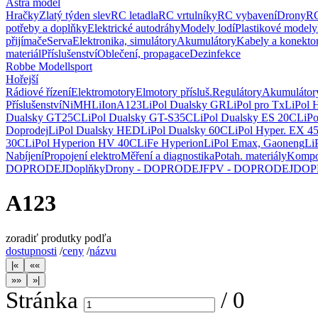
Astra model
Hračky
Zlatý týden slev
RC letadla
RC vrtulníky
RC vybavení
Drony
RC
potřeby a doplňky
Elektrické autodráhy
Modely lodí
Plastikové modely
přijímače
Serva
Elektronika, simulátory
Akumulátory
Kabely a konekto
materiál
Příslušenství
Oblečení, propagace
Dezinfekce
Robbe Modellsport
Hořejší
Rádiové řízení
Elektromotory
Elmotory přísluš.
Regulátory
Akumulátor
Příslušenství
NiMH
LiIon
A123
LiPol Dualsky GR
LiPol pro Tx
LiPol 
Dualsky GT25C
LiPol Dualsky GT-S35C
LiPol Dualsky ES 20C
LiP
Doprodej
LiPol Dualsky HED
LiPol Dualsky 60C
LiPol Hyper. EX 4
30C
LiPol Hyperion HV 40C
LiFe Hyperion
LiPol Emax, Gaoneng
Li
Nabíjení
Propojení elektro
Měření a diagnostika
Potah. materiály
Kompo
DOPRODEJ
Doplňky
Drony - DOPRODEJ
FPV - DOPRODEJ
DOP
A123
zoradiť produtky podľa
dostupnosti
/
ceny
/
názvu
Stránka
/
0