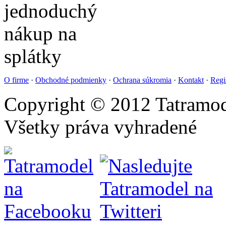
O firme
·
Obchodné podmienky
·
Ochrana súkromia
·
Kontakt
·
Regi
Copyright © 2012 Tatramod
Všetky práva vyhradené