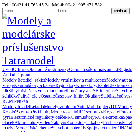
Tel.: 00421 41 763 45 24, Mobil: 00421 905 471 582
Úvod
O firme
Obchodné podmienky
Ochrana súkromia
Kontakt
Registr
Základná ponuka
Modely lietadiel, rakiet
Modely vrtuľníkov a multikoptér
Modely áut,t
zdroje
Akumulátory a batérie
Regulátory
Konektory, káble
Elektronika 
klieštiny
Príslušenstvo k modelom
Simulátory a USB interface
Stavebný
žehličky
Palivá, oleje
Ostatné
Časopisy, knihy
Okuliare
Stabilizačné sys
RCM Pelikán
Modely letadel
Letadla
Modely vrtulníků
Autel
Multikoptery
DJI
Modely
Koloběžky
Insta360
Tanky
Modely ostatní
RC soupravy
Krystaly
Foto a
gyra
Elektronické regulátory otáček
RC simulátory
RC elektronika
Spal
otáček
Akumulátory
Video
Nabíjení
Konektory a kabely
Příslušenství le
maziva
Modelářská chemie
Stavební materiály
Spojovací materiál
Nářad