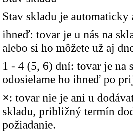
Stav skladu je automaticky 
ihneď
: tovar je u nás na s
alebo si ho môžete už aj dn
1 - 4 (5, 6) dní
: tovar je na
odosielame ho ihneď po prij
×
: tovar nie je ani u dodáva
skladu, približný termín d
požiadanie.