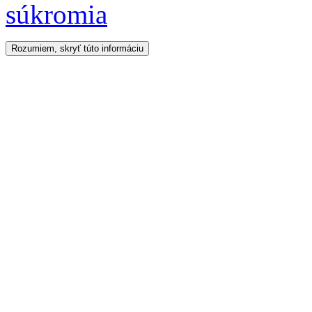
súkromia
Rozumiem, skryť túto informáciu