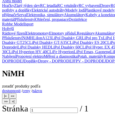
Astra model
Hračky
Zlatý týden slev
RC letadla
RC vrtulníky
RC vybavení
Drony
RC
potřeby a doplňky
Elektrické autodráhy
Modely lodí
Plastikové modely
přijímače
Serva
Elektronika, simulátory
Akumulátory
Kabely a konekto
materiál
Příslušenství
Oblečení, propagace
Dezinfekce
Robbe Modellsport
Hořejší
Rádiové řízení
Elektromotory
Elmotory přísluš.
Regulátory
Akumulátor
Příslušenství
NiMH
LiIon
A123
LiPol Dualsky GR
LiPol pro Tx
LiPol 
Dualsky GT25C
LiPol Dualsky GT-S35C
LiPol Dualsky ES 20C
LiP
Doprodej
LiPol Dualsky HED
LiPol Dualsky 60C
LiPol Hyper. EX 4
30C
LiPol Hyperion HV 40C
LiFe Hyperion
LiPol Emax, Gaoneng
Li
Nabíjení
Propojení elektro
Měření a diagnostika
Potah. materiály
Kompo
DOPRODEJ
Doplňky
Drony - DOPRODEJ
FPV - DOPRODEJ
DOP
NiMH
zoradiť produtky podľa
dostupnosti
/
ceny
/
názvu
Stránka
/
1