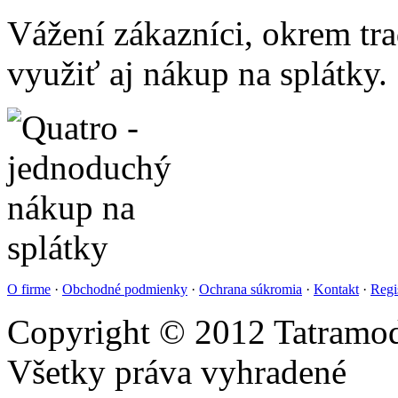
Vážení zákazníci, okrem t
využiť aj nákup na splátky.
O firme
·
Obchodné podmienky
·
Ochrana súkromia
·
Kontakt
·
Regi
Copyright © 2012 Tatramod
Všetky práva vyhradené