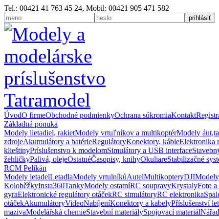
Tel.: 00421 41 763 45 24, Mobil: 00421 905 471 582
Úvod
O firme
Obchodné podmienky
Ochrana súkromia
Kontakt
Registr
Základná ponuka
Modely lietadiel, rakiet
Modely vrtuľníkov a multikoptér
Modely áut,t
zdroje
Akumulátory a batérie
Regulátory
Konektory, káble
Elektronika 
klieštiny
Príslušenstvo k modelom
Simulátory a USB interface
Stavebný
žehličky
Palivá, oleje
Ostatné
Časopisy, knihy
Okuliare
Stabilizačné sys
RCM Pelikán
Modely letadel
Letadla
Modely vrtulníků
Autel
Multikoptery
DJI
Modely
Koloběžky
Insta360
Tanky
Modely ostatní
RC soupravy
Krystaly
Foto a
gyra
Elektronické regulátory otáček
RC simulátory
RC elektronika
Spal
otáček
Akumulátory
Video
Nabíjení
Konektory a kabely
Příslušenství le
maziva
Modelářská chemie
Stavební materiály
Spojovací materiál
Nářad