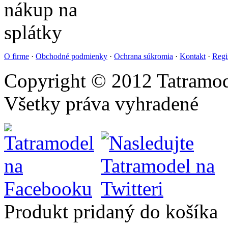
O firme
·
Obchodné podmienky
·
Ochrana súkromia
·
Kontakt
·
Regi
Copyright © 2012 Tatramod
Všetky práva vyhradené
Produkt pridaný do košíka