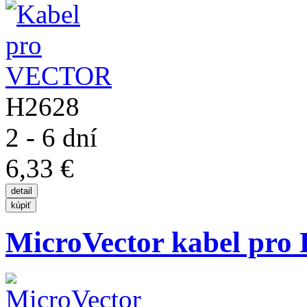
H2628
2 - 6 dní
6,33 €
MicroVector kabel pro