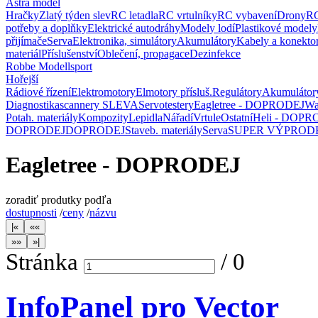
Astra model
Hračky
Zlatý týden slev
RC letadla
RC vrtulníky
RC vybavení
Drony
RC
potřeby a doplňky
Elektrické autodráhy
Modely lodí
Plastikové modely
přijímače
Serva
Elektronika, simulátory
Akumulátory
Kabely a konekto
materiál
Příslušenství
Oblečení, propagace
Dezinfekce
Robbe Modellsport
Hořejší
Rádiové řízení
Elektromotory
Elmotory přísluš.
Regulátory
Akumulátor
Diagnostika
scannery SLEVA
Servotestery
Eagletree - DOPRODEJ
Wa
Potah. materiály
Kompozity
Lepidla
Nářadí
Vrtule
Ostatní
Heli - DOPR
DOPRODEJ
DOPRODEJ
Staveb. materiály
Serva
SUPER VÝPROD
Eagletree - DOPRODEJ
zoradiť produtky podľa
dostupnosti
/
ceny
/
názvu
Stránka
/
0
InfoPanel pro Vector