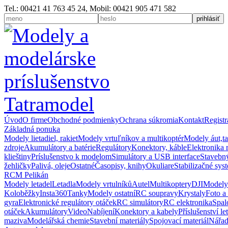
Tel.: 00421 41 763 45 24, Mobil: 00421 905 471 582
Úvod
O firme
Obchodné podmienky
Ochrana súkromia
Kontakt
Registr
Základná ponuka
Modely lietadiel, rakiet
Modely vrtuľníkov a multikoptér
Modely áut,t
zdroje
Akumulátory a batérie
Regulátory
Konektory, káble
Elektronika 
klieštiny
Príslušenstvo k modelom
Simulátory a USB interface
Stavebný
žehličky
Palivá, oleje
Ostatné
Časopisy, knihy
Okuliare
Stabilizačné sys
RCM Pelikán
Modely letadel
Letadla
Modely vrtulníků
Autel
Multikoptery
DJI
Modely
Koloběžky
Insta360
Tanky
Modely ostatní
RC soupravy
Krystaly
Foto a
gyra
Elektronické regulátory otáček
RC simulátory
RC elektronika
Spal
otáček
Akumulátory
Video
Nabíjení
Konektory a kabely
Příslušenství le
maziva
Modelářská chemie
Stavební materiály
Spojovací materiál
Nářad