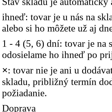
Stav skladu je automaticky 
ihneď
: tovar je u nás na s
alebo si ho môžete už aj dn
1 - 4 (5, 6) dní
: tovar je na
odosielame ho ihneď po prij
×
: tovar nie je ani u dodáva
skladu, približný termín d
požiadanie.
Doprava