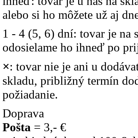
ihneď
: tovar je u nás na s
alebo si ho môžete už aj dn
1 - 4 (5, 6) dní
: tovar je na
odosielame ho ihneď po prij
×
: tovar nie je ani u dodáva
skladu, približný termín d
požiadanie.
Doprava
Pošta
= 3,- €