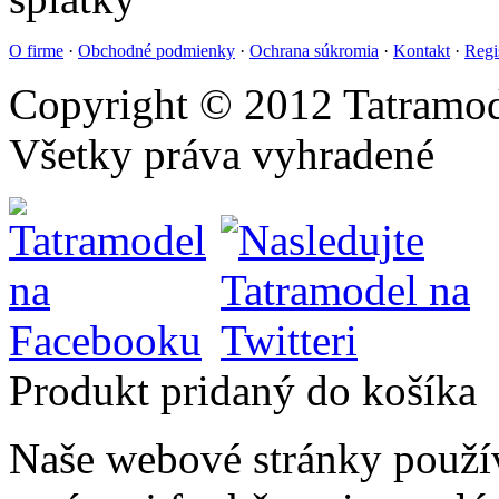
O firme
·
Obchodné podmienky
·
Ochrana súkromia
·
Kontakt
·
Regi
Copyright © 2012 Tatramod
Všetky práva vyhradené
Produkt pridaný do košíka
Naše webové stránky použí