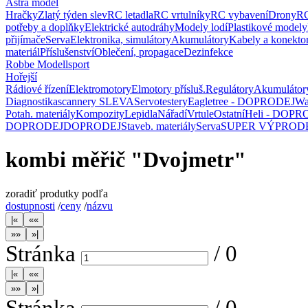
Astra model
Hračky
Zlatý týden slev
RC letadla
RC vrtulníky
RC vybavení
Drony
RC
potřeby a doplňky
Elektrické autodráhy
Modely lodí
Plastikové modely
přijímače
Serva
Elektronika, simulátory
Akumulátory
Kabely a konekto
materiál
Příslušenství
Oblečení, propagace
Dezinfekce
Robbe Modellsport
Hořejší
Rádiové řízení
Elektromotory
Elmotory přísluš.
Regulátory
Akumulátor
Diagnostika
scannery SLEVA
Servotestery
Eagletree - DOPRODEJ
Wa
Potah. materiály
Kompozity
Lepidla
Nářadí
Vrtule
Ostatní
Heli - DOPR
DOPRODEJ
DOPRODEJ
Staveb. materiály
Serva
SUPER VÝPROD
kombi měřič "Dvojmetr"
zoradiť produtky podľa
dostupnosti
/
ceny
/
názvu
Stránka
/
0
Stránka
/
0