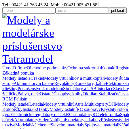
Tel.: 00421 41 763 45 24, Mobil: 00421 905 471 582
Úvod
O firme
Obchodné podmienky
Ochrana súkromia
Kontakt
Registr
Základná ponuka
Modely lietadiel, rakiet
Modely vrtuľníkov a multikoptér
Modely áut,t
zdroje
Akumulátory a batérie
Regulátory
Konektory, káble
Elektronika 
klieštiny
Príslušenstvo k modelom
Simulátory a USB interface
Stavebný
žehličky
Palivá, oleje
Ostatné
Časopisy, knihy
Okuliare
Stabilizačné sys
RCM Pelikán
Modely letadel
Letadla
Modely vrtulníků
Autel
Multikoptery
DJI
Modely
Koloběžky
Insta360
Tanky
Modely ostatní
RC soupravy
Krystaly
Foto a
gyra
Elektronické regulátory otáček
RC simulátory
RC elektronika
Spal
otáček
Akumulátory
Video
Nabíjení
Konektory a kabely
Příslušenství le
maziva
Modelářská chemie
Stavební materiály
Spojovací materiál
Nářad