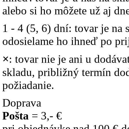
alebo si ho môžete už aj dn
1 - 4 (5, 6) dní
: tovar je na
odosielame ho ihneď po prij
×
: tovar nie je ani u dodáva
skladu, približný termín d
požiadanie.
Doprava
Pošta
= 3,- €
pri objednávke nad 100 € 