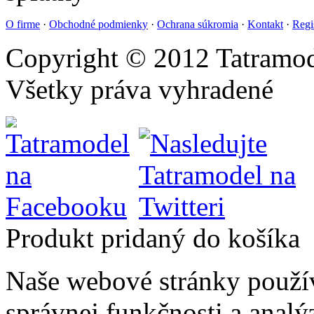
O firme
·
Obchodné podmienky
·
Ochrana súkromia
·
Kontakt
·
Regi
Copyright © 2012 Tatramod
Všetky práva vyhradené
Produkt pridaný do košíka
Naše webové stránky použí
správnej funkčnosti a analý