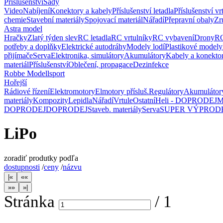
Příslušenství
Sady
Video
Nabíjení
Konektory a kabely
Příslušenství letadla
Příslušenství vr
chemie
Stavební materiály
Spojovací materiál
Nářadí
Přepravní obaly
Zr
Astra model
Hračky
Zlatý týden slev
RC letadla
RC vrtulníky
RC vybavení
Drony
RC
potřeby a doplňky
Elektrické autodráhy
Modely lodí
Plastikové modely
přijímače
Serva
Elektronika, simulátory
Akumulátory
Kabely a konekto
materiál
Příslušenství
Oblečení, propagace
Dezinfekce
Robbe Modellsport
Hořejší
Rádiové řízení
Elektromotory
Elmotory přísluš.
Regulátory
Akumulátor
materiály
Kompozity
Lepidla
Nářadí
Vrtule
Ostatní
Heli - DOPRODEJ
M
DOPRODEJ
DOPRODEJ
Staveb. materiály
Serva
SUPER VÝPROD
LiPo
zoradiť produtky podľa
dostupnosti
/
ceny
/
názvu
Stránka
/
1