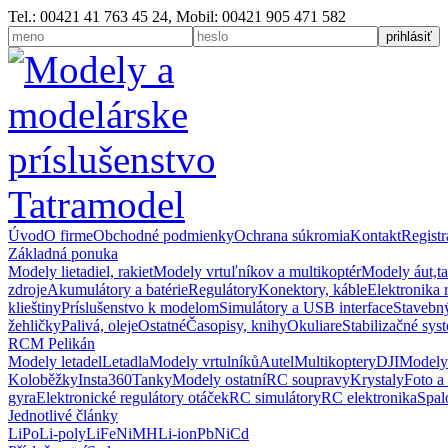
Tel.: 00421 41 763 45 24, Mobil: 00421 905 471 582
Úvod
O firme
Obchodné podmienky
Ochrana súkromia
Kontakt
Registr
Základná ponuka
Modely lietadiel, rakiet
Modely vrtuľníkov a multikoptér
Modely áut,t
zdroje
Akumulátory a batérie
Regulátory
Konektory, káble
Elektronika 
klieštiny
Príslušenstvo k modelom
Simulátory a USB interface
Stavebný
žehličky
Palivá, oleje
Ostatné
Časopisy, knihy
Okuliare
Stabilizačné sys
RCM Pelikán
Modely letadel
Letadla
Modely vrtulníků
Autel
Multikoptery
DJI
Modely
Koloběžky
Insta360
Tanky
Modely ostatní
RC soupravy
Krystaly
Foto a
gyra
Elektronické regulátory otáček
RC simulátory
RC elektronika
Spal
Jednotlivé články
LiPo
Li-poly
LiFe
NiMH
Li-ion
Pb
NiCd