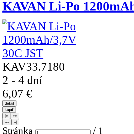
KAVAN Li-Po 1200mAh
KAV33.7180
2 - 4 dní
6,07 €
Stránka
/
1