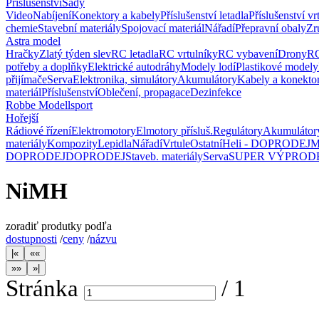
Příslušenství
Sady
Video
Nabíjení
Konektory a kabely
Příslušenství letadla
Příslušenství vr
chemie
Stavební materiály
Spojovací materiál
Nářadí
Přepravní obaly
Zr
Astra model
Hračky
Zlatý týden slev
RC letadla
RC vrtulníky
RC vybavení
Drony
RC
potřeby a doplňky
Elektrické autodráhy
Modely lodí
Plastikové modely
přijímače
Serva
Elektronika, simulátory
Akumulátory
Kabely a konekto
materiál
Příslušenství
Oblečení, propagace
Dezinfekce
Robbe Modellsport
Hořejší
Rádiové řízení
Elektromotory
Elmotory přísluš.
Regulátory
Akumulátor
materiály
Kompozity
Lepidla
Nářadí
Vrtule
Ostatní
Heli - DOPRODEJ
M
DOPRODEJ
DOPRODEJ
Staveb. materiály
Serva
SUPER VÝPROD
NiMH
zoradiť produtky podľa
dostupnosti
/
ceny
/
názvu
Stránka
/
1