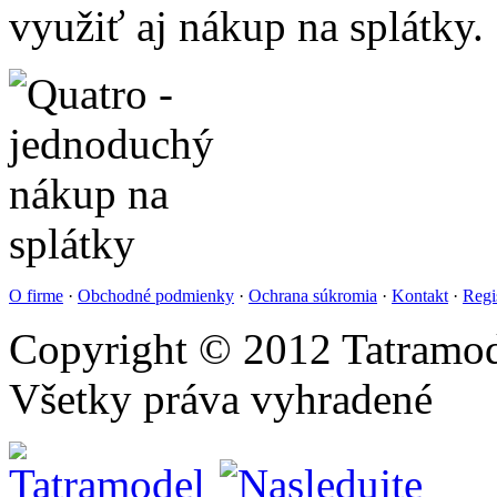
využiť aj nákup na splátky.
O firme
·
Obchodné podmienky
·
Ochrana súkromia
·
Kontakt
·
Regi
Copyright © 2012 Tatramod
Všetky práva vyhradené