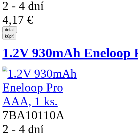
2 - 4 dní
4,17 €
1.2V 930mAh Eneloop P
7BA10110A
2 - 4 dní