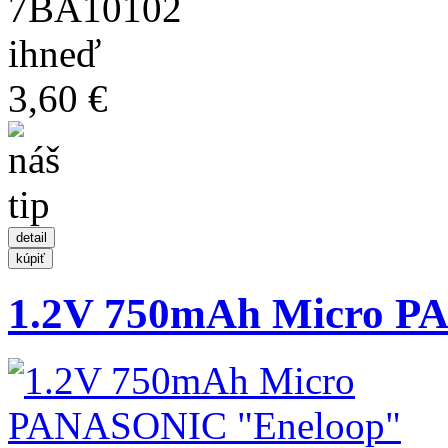
7BA10102
ihneď
3,60 €
1.2V 750mAh Micro P