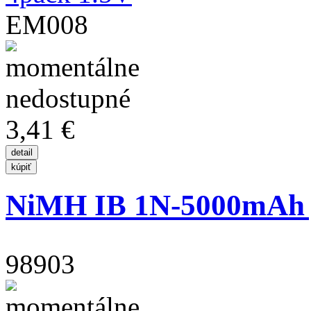
EM008
3,41 €
NiMH IB 1N-5000mAh jed
98903