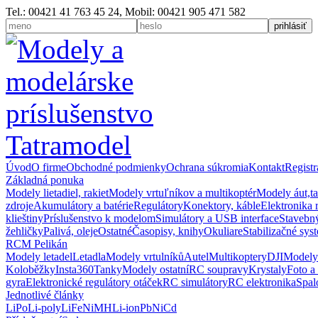
Tel.: 00421 41 763 45 24, Mobil: 00421 905 471 582
Úvod
O firme
Obchodné podmienky
Ochrana súkromia
Kontakt
Registr
Základná ponuka
Modely lietadiel, rakiet
Modely vrtuľníkov a multikoptér
Modely áut,t
zdroje
Akumulátory a batérie
Regulátory
Konektory, káble
Elektronika 
klieštiny
Príslušenstvo k modelom
Simulátory a USB interface
Stavebný
žehličky
Palivá, oleje
Ostatné
Časopisy, knihy
Okuliare
Stabilizačné sys
RCM Pelikán
Modely letadel
Letadla
Modely vrtulníků
Autel
Multikoptery
DJI
Modely
Koloběžky
Insta360
Tanky
Modely ostatní
RC soupravy
Krystaly
Foto a
gyra
Elektronické regulátory otáček
RC simulátory
RC elektronika
Spal
Jednotlivé články
LiPo
Li-poly
LiFe
NiMH
Li-ion
Pb
NiCd