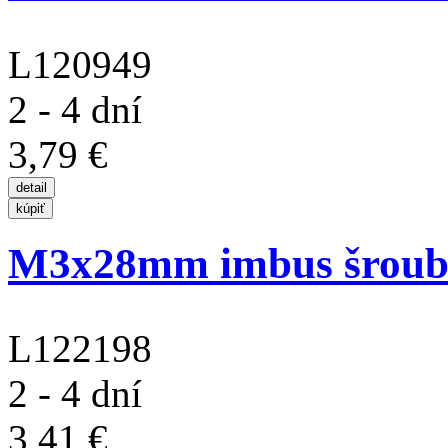
L120949
2 - 4 dní
3,79 €
M3x28mm imbus šroub s
L122198
2 - 4 dní
3,41 €