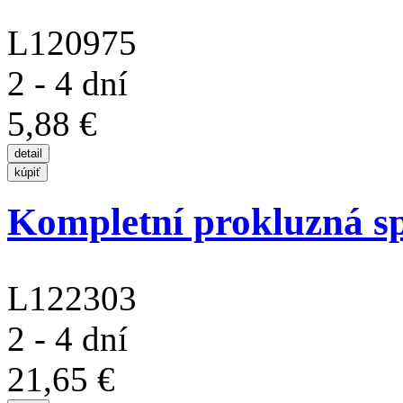
L120975
2 - 4 dní
5,88 €
Kompletní prokluzná sp
L122303
2 - 4 dní
21,65 €