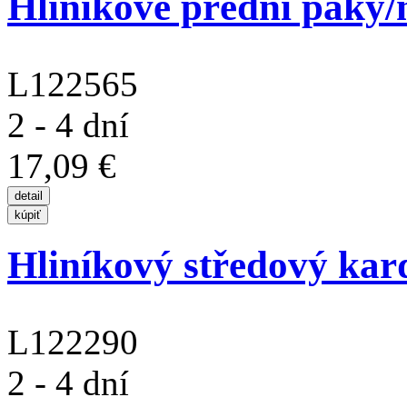
Hliníkové přední páky/n
L122565
2 - 4 dní
17,09 €
Hliníkový středový kard
L122290
2 - 4 dní