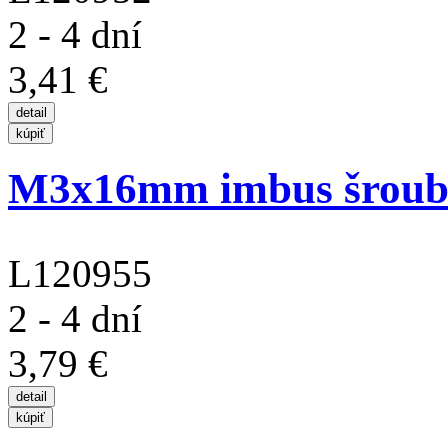
2 - 4 dní
3,41 €
M3x16mm imbus šroub s
L120955
2 - 4 dní
3,79 €