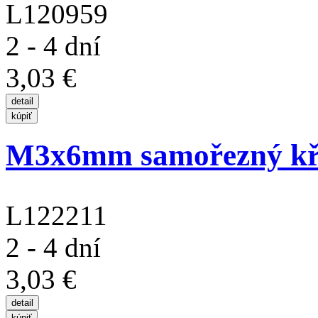
L120959
2 - 4 dní
3,03 €
M3x6mm samořezný kříž
L122211
2 - 4 dní
3,03 €