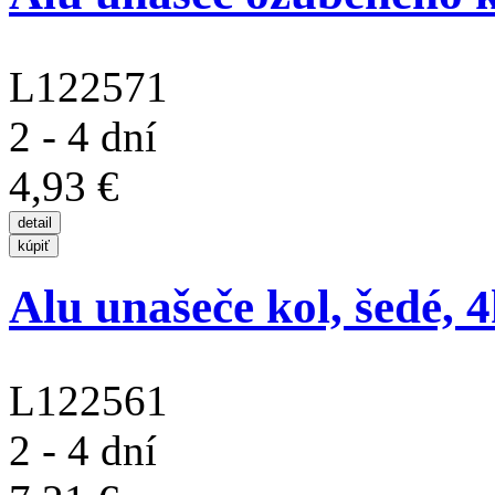
L122571
2 - 4 dní
4,93 €
Alu unašeče kol, šedé, 4
L122561
2 - 4 dní