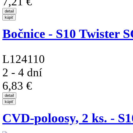
7,21 €
Bočnice - S10 Twister SC
L124110
2 - 4 dní
6,83 €
CVD-poloosy, 2 ks. - S