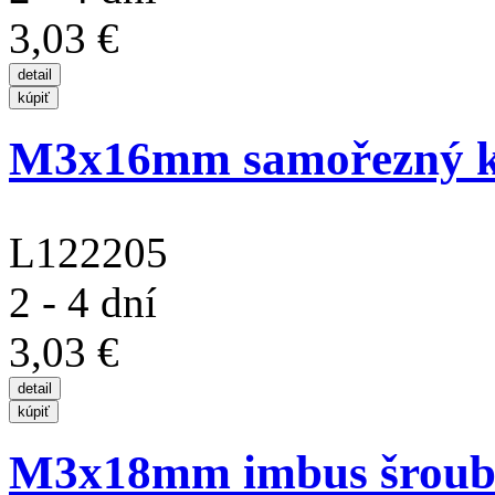
3,03 €
M3x16mm samořezný kří
L122205
2 - 4 dní
3,03 €
M3x18mm imbus šroub s