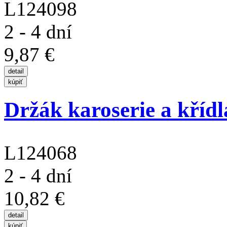
L124098
2 - 4 dní
9,87 €
Držák karoserie a křídla
L124068
2 - 4 dní
10,82 €