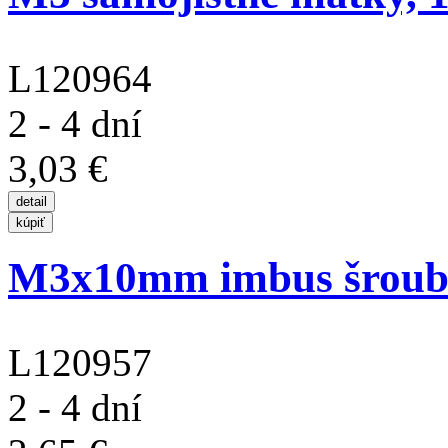
L120964
2 - 4 dní
3,03 €
M3x10mm imbus šroub s
L120957
2 - 4 dní