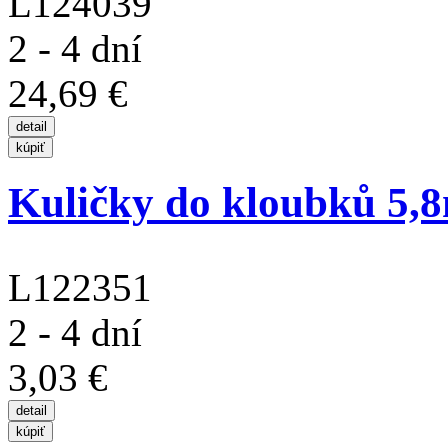
L124039
2 - 4 dní
24,69 €
Kuličky do kloubků 5,8m
L122351
2 - 4 dní
3,03 €