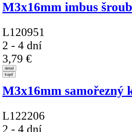
M3x16mm imbus šroub s
L120951
2 - 4 dní
3,79 €
M3x16mm samořezný kří
L122206
2 - 4 dní