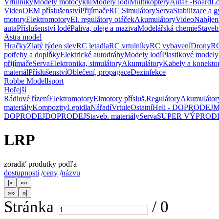
Vrtulníky
Modely motocyklů
Modely lodí
Multikoptéry
Auta
E-Board
L
Video
OEM příslušenství
Přijímače
RC Simulátory
Serva
Stabilizace a g
motory
Elektromotory
El. regulátory otáček
Akumulátory
Video
Nabíjen
auta
Příslušenství lodě
Paliva, oleje a maziva
Modelářská chemie
Staveb
Astra model
Hračky
Zlatý týden slev
RC letadla
RC vrtulníky
RC vybavení
Drony
RC
potřeby a doplňky
Elektrické autodráhy
Modely lodí
Plastikové modely
přijímače
Serva
Elektronika, simulátory
Akumulátory
Kabely a konekto
materiál
Příslušenství
Oblečení, propagace
Dezinfekce
Robbe Modellsport
Hořejší
Rádiové řízení
Elektromotory
Elmotory přísluš.
Regulátory
Akumulátor
materiály
Kompozity
Lepidla
Nářadí
Vrtule
Ostatní
Heli - DOPRODEJ
M
DOPRODEJ
DOPRODEJ
Staveb. materiály
Serva
SUPER VÝPROD
LRP
zoradiť produtky podľa
dostupnosti
/
ceny
/
názvu
Stránka
/
0