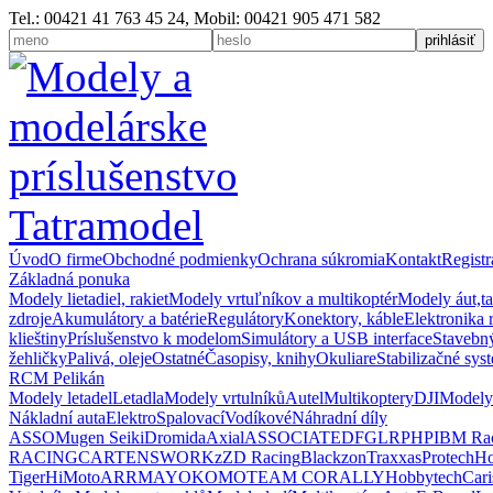
Tel.: 00421 41 763 45 24, Mobil: 00421 905 471 582
Úvod
O firme
Obchodné podmienky
Ochrana súkromia
Kontakt
Registr
Základná ponuka
Modely lietadiel, rakiet
Modely vrtuľníkov a multikoptér
Modely áut,t
zdroje
Akumulátory a batérie
Regulátory
Konektory, káble
Elektronika 
klieštiny
Príslušenstvo k modelom
Simulátory a USB interface
Stavebný
žehličky
Palivá, oleje
Ostatné
Časopisy, knihy
Okuliare
Stabilizačné sys
RCM Pelikán
Modely letadel
Letadla
Modely vrtulníků
Autel
Multikoptery
DJI
Modely
Nákladní auta
Elektro
Spalovací
Vodíkové
Náhradní díly
ASSO
Mugen Seiki
Dromida
Axial
ASSOCIATED
FG
LRP
HPI
BM Ra
RACING
CARTEN
SWORKz
ZD Racing
Blackzon
Traxxas
Protech
H
Tiger
HiMoto
ARRMA
YOKOMO
TEAM CORALLY
Hobbytech
Car