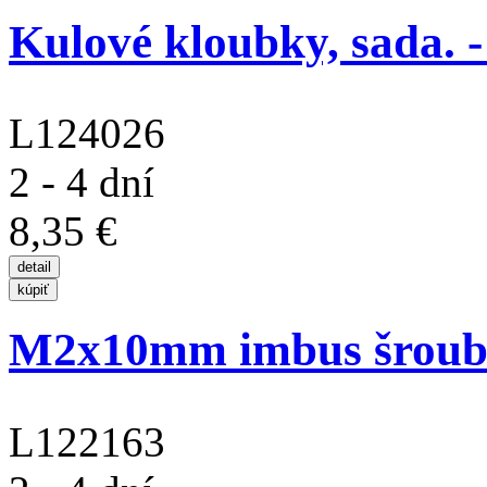
Kulové kloubky, sada. - 
L124026
2 - 4 dní
8,35 €
M2x10mm imbus šroub s
L122163