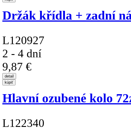
Držák křídla + zadní nár
L120927
2 - 4 dní
9,87 €
Hlavní ozubené kolo 72
L122340