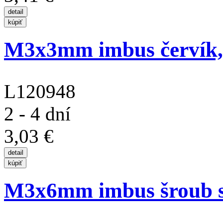
M3x3mm imbus červík, 
L120948
2 - 4 dní
3,03 €
M3x6mm imbus šroub s 