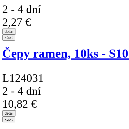
2 - 4 dní
2,27 €
Čepy ramen, 10ks - S10
L124031
2 - 4 dní
10,82 €