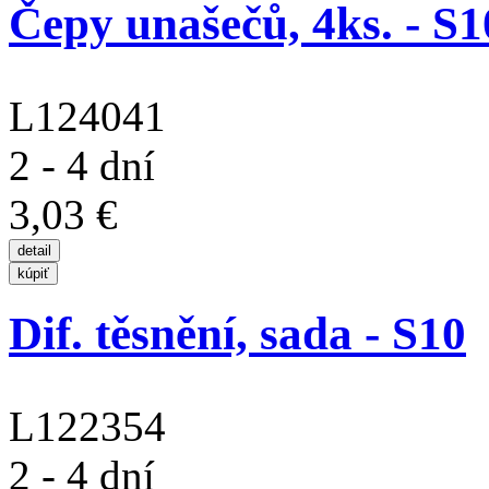
Čepy unašečů, 4ks. - S10
L124041
2 - 4 dní
3,03 €
Dif. těsnění, sada - S10
L122354
2 - 4 dní