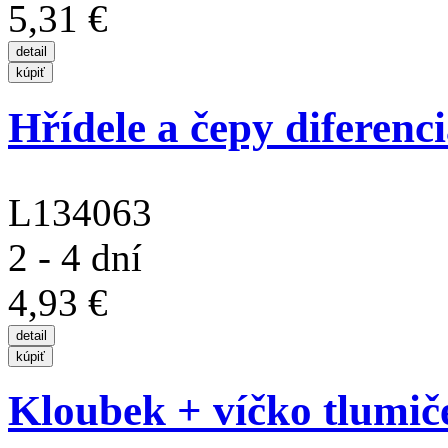
5,31 €
Hřídele a čepy diferenciá
L134063
2 - 4 dní
4,93 €
Kloubek + víčko tlumiče