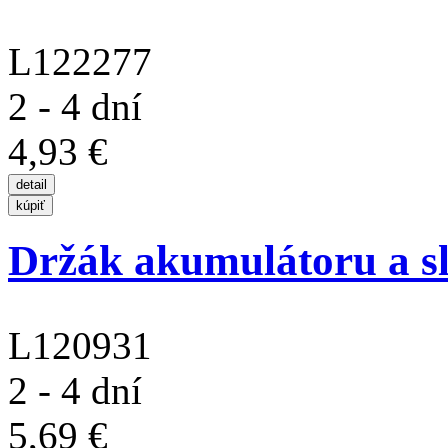
L122277
2 - 4 dní
4,93 €
Držák akumulátoru a sl
L120931
2 - 4 dní
5,69 €