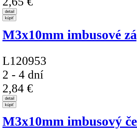
2,65 €
M3x10mm imbusové zápu
L120953
2 - 4 dní
2,84 €
M3x10mm imbusový červ