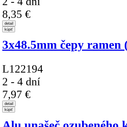
2 - 4 dní
8,35 €
3x48.5mm čepy ramen (4 
L122194
2 - 4 dní
7,97 €
Alu unašeč ozubeného k