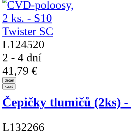
L124520
2 - 4 dní
41,79 €
Čepičky tlumičů (2ks) 
L132266