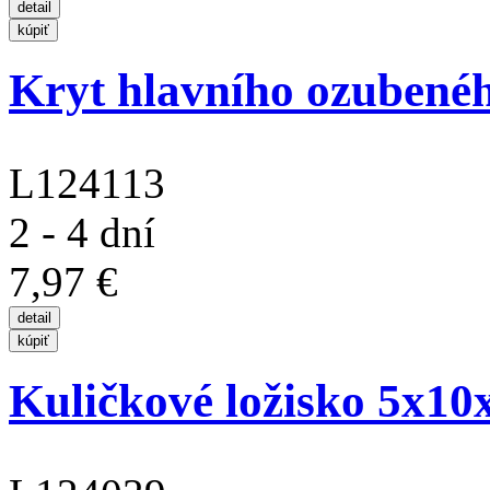
Kryt hlavního ozubeného
L124113
2 - 4 dní
7,97 €
Kuličkové ložisko 5x10