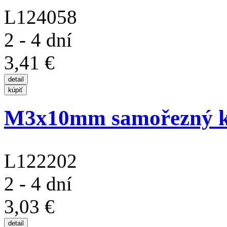
L124058
2 - 4 dní
3,41 €
M3x10mm samořezný kří
L122202
2 - 4 dní
3,03 €