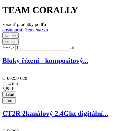
TEAM CORALLY
zoradiť produtky podľa
dostupnosti
/
ceny
/
názvu
Stránka
/
0
Bloky řízení - kompositový...
C-00250-028
2 - 4 dní
5,88 €
CT2R 2kanálový 2.4Ghz digitální...