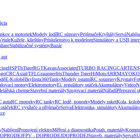
ácia
ankov a motoriek
Modely lodí
RC súpravy
Prijímače
Kryštály
Servá
Nabíja
Vrtule
Kužele, klieštiny
Príslušenstvo k modelom
Simulátory a USB inter
liare
Stabilizačné systémy
Bazár
 aut
cing
HSP
ThTiger
RGT
Kavan
Associated
TURBO RACING
CARTEN
ngo
CRC
Axial/TFL
Graupner
Iris
Thunder Tiger
HiMoto
ARRMA
YOK
odě
E-Koloběžky
Insta360
Tanky
Modely ostatní
RC soupravy
Krystaly
Fo
alovací motory
Elektromotory
El. regulátory otáček
Akumulátory
Video
N
elářská chemie
Stavební materiály
Spojovací materiál
Nářadí
Přepravní o
 auta
RC motorky
RC tanky
RC lodě, ponorky
Modely raket
Kola, kolo
 otáček
RC vysílače a přijímače
Serva
Elektronika, simulátory
Akumuláto
kce
y
Nabíjení
Propojení elektro
Měření a diagnostika
Potah. materiály
Kompo
 DOPRODEJ
FPV - DOPRODEJ
DOPRODEJ
Staveb. materiály
Serva
SU