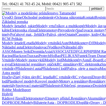
Tel.: 00421 41 763 45 24, Mobil: 00421 905 471 582
Úvod
O firme
Obchodné podmienky
Ochrana súkromia
Kontakt
Registr
Základná ponuka
Modely lietadiel, rakiet
Modely vrtuľníkov a multikoptér
Modely áut,t
káble
Elektronika rôzna
Elektromotory
Prevodovky
Spaľovacie motory
tmely
Poťahové mat., žehličky
Palivá, oleje
Ostatné
Časopisy, knihy
Oku
RCM Pelikán
Modely letadel
Letadla
Modely vrtulníků
Autel
Multikoptery
DJI
Modely
Nákladní auta
Elektro
Spalovací
Vodíkové
Náhradní díly
ASSO
Mugen Seiki
Dromida
Axial
ASSOCIATED
FG
LRP
HPI
BM Ra
Racing
Blackzon
Traxxas
Protech
HoBao
PELIKAN
Funtek
Team Dura
Vrtulníky
Modely motocyklů
Modely lodí
Multikoptéry
Auta
E-Board
L
a gyra
Elektronické regulátory otáček
RC simulátory
RC elektronika
Sp
vrtulníky
Příslušenství auta
Příslušenství lodě
Paliva, oleje a maziva
Mod
Astra model
Hračky
Zlatý týden slev
RC letadla
RC vrtulníky
RC vybavení
Drony
RC
lodí
Plastikové modely
Kovové modely
Motory a regulátory
Regulátory
materiály
Spojovací materiál
Příslušenství
Oblečení, propagace
Dezinfe
Robbe Modellsport
Hořejší
Rádiové řízení
Elektromotory
Elmotory přísluš.
Regulátory
Akumulátor
DOPRODEJ
Modely
Bižuterie
Auta - DOPRODEJ
Doplňky
Drony -