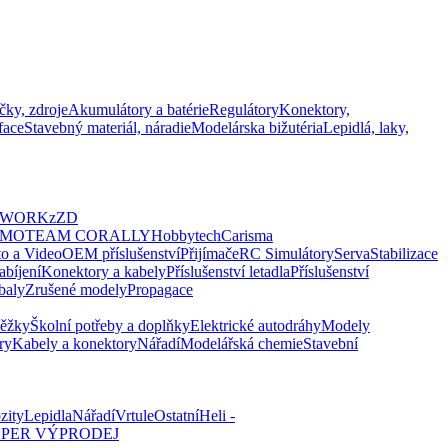
čky, zdroje
Akumulátory a batérie
Regulátory
Konektory,
face
Stavebný materiál, náradie
Modelárska bižutéria
Lepidlá, laky,
SWORKz
ZD
OMO
TEAM CORALLY
Hobbytech
Carisma
to a Video
OEM příslušenství
Přijímače
RC Simulátory
Serva
Stabilizace
abíjení
Konektory a kabely
Příslušenství letadla
Příslušenství
baly
Zrušené modely
Propagace
běžky
Školní potřeby a doplňky
Elektrické autodráhy
Modely
ry
Kabely a konektory
Nářadí
Modelářská chemie
Stavební
zity
Lepidla
Nářadí
Vrtule
Ostatní
Heli -
PER VÝPRODEJ