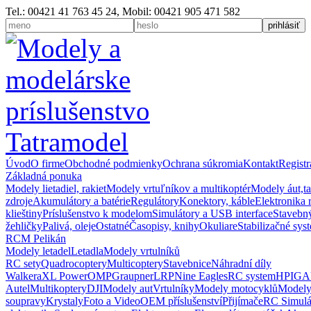
Tel.: 00421 41 763 45 24, Mobil: 00421 905 471 582
Úvod
O firme
Obchodné podmienky
Ochrana súkromia
Kontakt
Registr
Základná ponuka
Modely lietadiel, rakiet
Modely vrtuľníkov a multikoptér
Modely áut,t
zdroje
Akumulátory a batérie
Regulátory
Konektory, káble
Elektronika 
klieštiny
Príslušenstvo k modelom
Simulátory a USB interface
Stavebný
žehličky
Palivá, oleje
Ostatné
Časopisy, knihy
Okuliare
Stabilizačné sys
RCM Pelikán
Modely letadel
Letadla
Modely vrtulníků
RC sety
Quadrocoptery
Multicoptery
Stavebnice
Náhradní díly
Walkera
XL Power
OMP
Graupner
LRP
Nine Eagles
RC system
HPI
GA
Autel
Multikoptery
DJI
Modely aut
Vrtulníky
Modely motocyklů
Modely
soupravy
Krystaly
Foto a Video
OEM příslušenství
Přijímače
RC Simulá