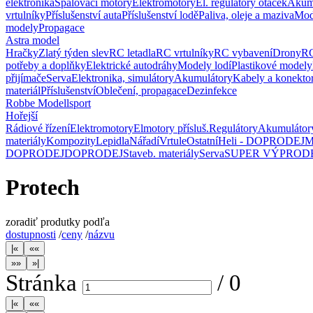
elektronika
Spalovací motory
Elektromotory
El. regulátory otáček
Akum
vrtulníky
Příslušenství auta
Příslušenství lodě
Paliva, oleje a maziva
Mod
modely
Propagace
Astra model
Hračky
Zlatý týden slev
RC letadla
RC vrtulníky
RC vybavení
Drony
RC
potřeby a doplňky
Elektrické autodráhy
Modely lodí
Plastikové modely
přijímače
Serva
Elektronika, simulátory
Akumulátory
Kabely a konekto
materiál
Příslušenství
Oblečení, propagace
Dezinfekce
Robbe Modellsport
Hořejší
Rádiové řízení
Elektromotory
Elmotory přísluš.
Regulátory
Akumulátor
materiály
Kompozity
Lepidla
Nářadí
Vrtule
Ostatní
Heli - DOPRODEJ
M
DOPRODEJ
DOPRODEJ
Staveb. materiály
Serva
SUPER VÝPROD
Protech
zoradiť produtky podľa
dostupnosti
/
ceny
/
názvu
Stránka
/
0