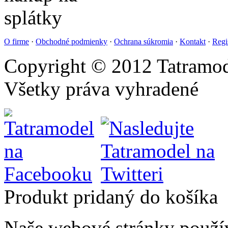
O firme
·
Obchodné podmienky
·
Ochrana súkromia
·
Kontakt
·
Regi
Copyright © 2012 Tatramod
Všetky práva vyhradené
Produkt pridaný do košíka
Naše webové stránky použí