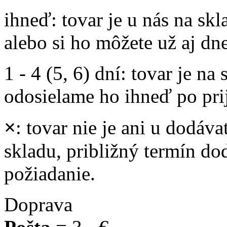
ihneď
: tovar je u nás na s
alebo si ho môžete už aj dn
1 - 4 (5, 6) dní
: tovar je na
odosielame ho ihneď po prij
×
: tovar nie je ani u dodáva
skladu, približný termín d
požiadanie.
Doprava