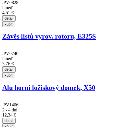
.PV0828
ihneď
4,51 €
Závěs listů vyrov. rotoru, E325S
.PV0740
ihneď
3,76 €
Alu horní ložiskový domek, X50
.PV1406
2 - 4 dní
12,34 €