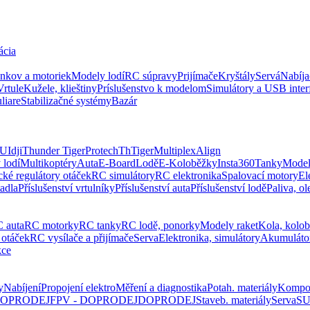
ácia
ankov a motoriek
Modely lodí
RC súpravy
Prijímače
Kryštály
Servá
Nabíja
Vrtule
Kužele, klieštiny
Príslušenstvo k modelom
Simulátory a USB inter
liare
Stabilizačné systémy
Bazár
UI
dji
Thunder Tiger
Protech
ThTiger
Multiplex
Align
 lodí
Multikoptéry
Auta
E-Board
Lodě
E-Koloběžky
Insta360
Tanky
Model
cké regulátory otáček
RC simulátory
RC elektronika
Spalovací motory
El
tadla
Příslušenství vrtulníky
Příslušenství auta
Příslušenství lodě
Paliva, ol
 auta
RC motorky
RC tanky
RC lodě, ponorky
Modely raket
Kola, kolo
 otáček
RC vysílače a přijímače
Serva
Elektronika, simulátory
Akumuláto
kce
y
Nabíjení
Propojení elektro
Měření a diagnostika
Potah. materiály
Kompo
 DOPRODEJ
FPV - DOPRODEJ
DOPRODEJ
Staveb. materiály
Serva
SU