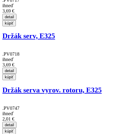
.PV0717
ihneď
3,69 €
Držák serv, E325
.PV0718
ihneď
3,69 €
Držák serva vyrov. rotoru, E325
.PV0747
ihneď
2,01 €