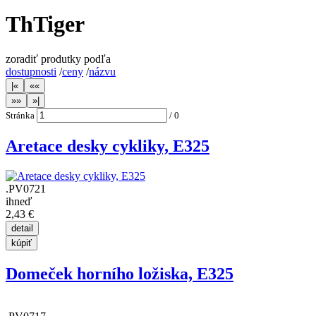
ThTiger
zoradiť produtky podľa
dostupnosti
/
ceny
/
názvu
Stránka
/
0
Aretace desky cykliky, E325
.PV0721
ihneď
2,43 €
Domeček horního ložiska, E325