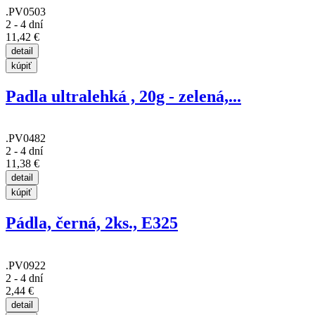
.PV0503
2 - 4 dní
11,42 €
Padla ultralehká , 20g - zelená,...
.PV0482
2 - 4 dní
11,38 €
Pádla, černá, 2ks., E325
.PV0922
2 - 4 dní
2,44 €