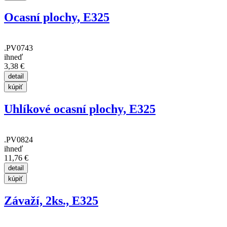
Ocasní plochy, E325
.PV0743
ihneď
3,38 €
Uhlíkové ocasní plochy, E325
.PV0824
ihneď
11,76 €
Závaží, 2ks., E325