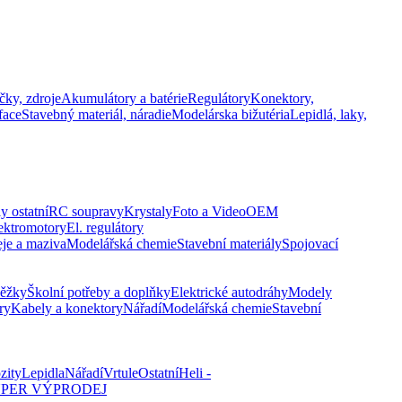
čky, zdroje
Akumulátory a batérie
Regulátory
Konektory,
face
Stavebný materiál, náradie
Modelárska bižutéria
Lepidlá, laky,
y ostatní
RC soupravy
Krystaly
Foto a Video
OEM
ektromotory
El. regulátory
eje a maziva
Modelářská chemie
Stavební materiály
Spojovací
běžky
Školní potřeby a doplňky
Elektrické autodráhy
Modely
ry
Kabely a konektory
Nářadí
Modelářská chemie
Stavební
zity
Lepidla
Nářadí
Vrtule
Ostatní
Heli -
PER VÝPRODEJ