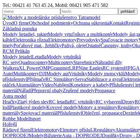
Tel.: 00421 41 763 45 24, Mobil: 00421 905 471 582
Úvod
O firme
Obchodné podmienky
Ochrana súkromia
Kontakt
Registr
Základná ponuka
Modely lietadiel, rakiet
Modely vrtuľníkov a multikoptér
Modely áut,t
káble
Elektronika rôzna
Elektromotory
Prevodovky
Spaľovacie motory
tmely
Poťahové mat., žehličky
Palivá, oleje
Ostatné
Časopisy, knihy
Oku
RCM Pelikán
Modely letadel
Letadla
Modely vrtulníků
RC sety
Quadrocoptery
Multicoptery
Stavebnice
Náhradní díly
Walkera
XL Power
OMP
Graupner
LRP
Nine Eagles
RC system
HPI
GA
Autel
Multikoptery
DJI
Modely aut
Vrtulníky
Modely motocyklů
Modely
příslušenství
Přijímače
RC Simulátory
Serva
Stabilizace a gyra
Elektroni
otáček
Akumulátory
Video
Nabíjení
Konektory a kabely
Příslušenství le
materiál
Nářadí
Přepravní obaly
Zrušené modely
Propagace
Astra model
Hračky
Zlatý týden slev
RC letadla
RC vrtulníky
RC vybavení
Drony
RC
lodí
Plastikové modely
Kovové modely
Motory a regulátory
Regulátory
materiály
Spojovací materiál
Příslušenství
Oblečení, propagace
Dezinfe
Robbe Modellsport
Hořejší
Rádiové řízení
Elektromotory
Elmotory přísluš.
Regulátory
Akumulátor
DOPRODEJ
Modely
Bižuterie
Auta - DOPRODEJ
Doplňky
Drony -