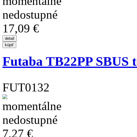
17,09 €
Futaba TB22PP SBUS te
FUT0132
7,27 €