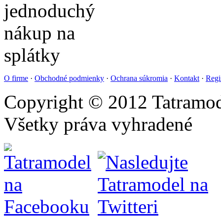
O firme
·
Obchodné podmienky
·
Ochrana súkromia
·
Kontakt
·
Regi
Copyright © 2012 Tatramod
Všetky práva vyhradené