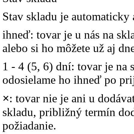
Stav skladu je automaticky 
ihneď
: tovar je u nás na s
alebo si ho môžete už aj dn
1 - 4 (5, 6) dní
: tovar je na
odosielame ho ihneď po prij
×
: tovar nie je ani u dodáva
skladu, približný termín d
požiadanie.