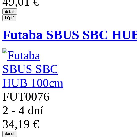
49,01 €
Futaba SBUS SBC HU
FUT0076
2 - 4 dní
34,19 €