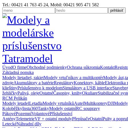
Tel.: 00421 41 763 45 24, Mobil: 00421 905 471 582
Úvod
O firme
Obchodné podmienky
Ochrana súkromia
Kontakt
Registr
Základná ponuka
Modely lietadiel, rakiet
Modely vrtuľníkov a multikoptér
Modely áut,t
zdroje
Akumulátory a batérie
Regulátory
Konektory, káble
Elektronika 
klieštiny
Príslušenstvo k modelom
Simulátory a USB interface
Stavebný
žehličky
Palivá, oleje
Ostatné
Časopisy, knihy
Okuliare
Stabilizačné sys
RCM Pelikán
Modely letadel
Letadla
Modely vrtulníků
Autel
Multikoptery
DJI
Modely
Koloběžky
Insta360
Tanky
Modely ostatní
RC soupravy
Pákové
Pozemní
Volantové
Příslušenství
Antény
Telemetrie
VF + ostatní moduly
Přepínače
Ostatní
Pulty a popru
Letecké
Náhradní díly