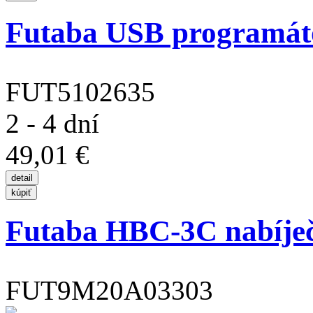
Futaba USB programát
FUT5102635
2 - 4 dní
49,01 €
Futaba HBC-3C nabíje
FUT9M20A03303