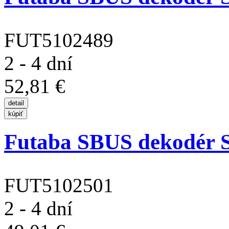
FUT5102489
2 - 4 dní
52,81 €
Futaba SBUS dekodér 
FUT5102501
2 - 4 dní