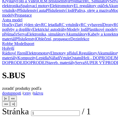
Krystaly
Foto a Video
OEM příslušenství
Přijímače
RC Simulátory
Serv
elektronika
Spalovací motory
Elektromotory
El. regulátory otáček
Akum
vrtulníky
Příslušenství auta
Příslušenství lodě
Paliva, oleje a maziva
Mod
modely
Propagace
Astra model
Hračky
Zlatý týden slev
RC letadla
RC vrtulníky
RC vybavení
Drony
RC
potřeby a doplňky
Elektrické autodráhy
Modely lodí
Plastikové modely
přijímače
Serva
Elektronika, simulátory
Akumulátory
Kabely a konekto
materiál
Příslušenství
Oblečení, propagace
Dezinfekce
Robbe Modellsport
Hořejší
Rádiové řízení
Elektromotory
Elmotory přísluš.
Regulátory
Akumulátor
materiály
Kompozity
Lepidla
Nářadí
Vrtule
Ostatní
Heli - DOPRODEJ
M
DOPRODEJ
DOPRODEJ
Staveb. materiály
Serva
SUPER VÝPROD
S.BUS
zoradiť produtky podľa
dostupnosti
/
ceny
/
názvu
Stránka
/
1