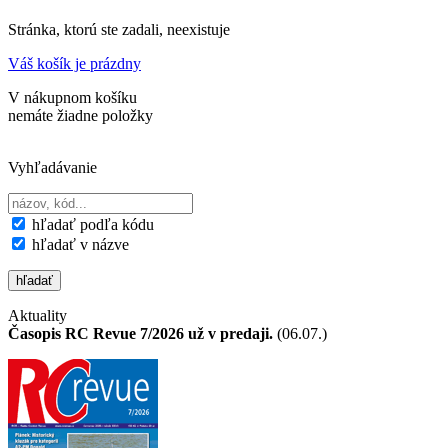
Stránka, ktorú ste zadali, neexistuje
Váš košík je prázdny
V nákupnom košíku
nemáte žiadne položky
Vyhľadávanie
hľadať podľa kódu
hľadať v názve
Aktuality
Časopis RC Revue 7/2026 už v predaji.
(06.07.)