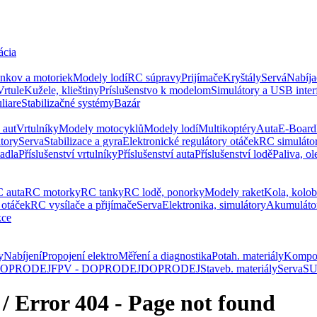
ácia
ankov a motoriek
Modely lodí
RC súpravy
Prijímače
Kryštály
Servá
Nabíja
Vrtule
Kužele, klieštiny
Príslušenstvo k modelom
Simulátory a USB inter
liare
Stabilizačné systémy
Bazár
 aut
Vrtulníky
Modely motocyklů
Modely lodí
Multikoptéry
Auta
E-Board
tory
Serva
Stabilizace a gyra
Elektronické regulátory otáček
RC simuláto
tadla
Příslušenství vrtulníky
Příslušenství auta
Příslušenství lodě
Paliva, ol
 auta
RC motorky
RC tanky
RC lodě, ponorky
Modely raket
Kola, kolo
 otáček
RC vysílače a přijímače
Serva
Elektronika, simulátory
Akumuláto
kce
y
Nabíjení
Propojení elektro
Měření a diagnostika
Potah. materiály
Kompo
 DOPRODEJ
FPV - DOPRODEJ
DOPRODEJ
Staveb. materiály
Serva
SU
/ Error 404 - Page not found