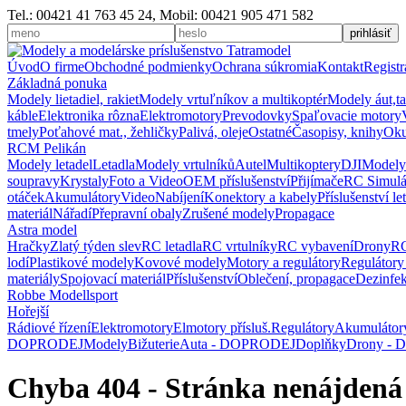
Tel.: 00421 41 763 45 24, Mobil: 00421 905 471 582
Úvod
O firme
Obchodné podmienky
Ochrana súkromia
Kontakt
Registr
Základná ponuka
Modely lietadiel, rakiet
Modely vrtuľníkov a multikoptér
Modely áut,t
káble
Elektronika rôzna
Elektromotory
Prevodovky
Spaľovacie motory
tmely
Poťahové mat., žehličky
Palivá, oleje
Ostatné
Časopisy, knihy
Oku
RCM Pelikán
Modely letadel
Letadla
Modely vrtulníků
Autel
Multikoptery
DJI
Modely
soupravy
Krystaly
Foto a Video
OEM příslušenství
Přijímače
RC Simulá
otáček
Akumulátory
Video
Nabíjení
Konektory a kabely
Příslušenství le
materiál
Nářadí
Přepravní obaly
Zrušené modely
Propagace
Astra model
Hračky
Zlatý týden slev
RC letadla
RC vrtulníky
RC vybavení
Drony
RC
lodí
Plastikové modely
Kovové modely
Motory a regulátory
Regulátory
materiály
Spojovací materiál
Příslušenství
Oblečení, propagace
Dezinfe
Robbe Modellsport
Hořejší
Rádiové řízení
Elektromotory
Elmotory přísluš.
Regulátory
Akumulátor
DOPRODEJ
Modely
Bižuterie
Auta - DOPRODEJ
Doplňky
Drony -
Chyba 404 - Stránka nenájdená 