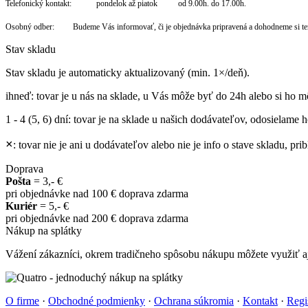
Telefonický kontakt: pondelok až piatok od 9.00h. do 17.00h.
Osobný odber: Budeme Vás informovať, či je objednávka pripravená a dohodneme si te
Stav skladu
Stav skladu je automaticky aktualizovaný (min. 1×/deň).
ihneď
: tovar je u nás na sklade, u Vás môže byť do 24h alebo si ho m
1 - 4 (5, 6) dní
: tovar je na sklade u našich dodávateľov, odosielame ho
×
: tovar nie je ani u dodávateľov alebo nie je info o stave skladu, p
Doprava
Pošta
= 3,- €
pri objednávke nad 100 € doprava zdarma
Kuriér
= 5,- €
pri objednávke nad 200 € doprava zdarma
Nákup na splátky
Vážení zákazníci, okrem tradičneho spôsobu nákupu môžete využiť aj
O firme
·
Obchodné podmienky
·
Ochrana súkromia
·
Kontakt
·
Regi