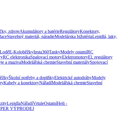
čky, zdroje
Akumulátory a batérie
Regulátory
Konektory,
face
Stavebný materiál, náradie
Modelárska bižutéria
Lepidlá, laky,
Lodě
E-Koloběžky
Insta360
Tanky
Modely ostatní
RC
ry
RC elektronika
Spalovací motory
Elektromotory
El. regulátory
eje a maziva
Modelářská chemie
Stavební materiály
Spojovací
běžky
Školní potřeby a doplňky
Elektrické autodráhy
Modely
ry
Kabely a konektory
Nářadí
Modelářská chemie
Stavební
zity
Lepidla
Nářadí
Vrtule
Ostatní
Heli -
PER VÝPRODEJ