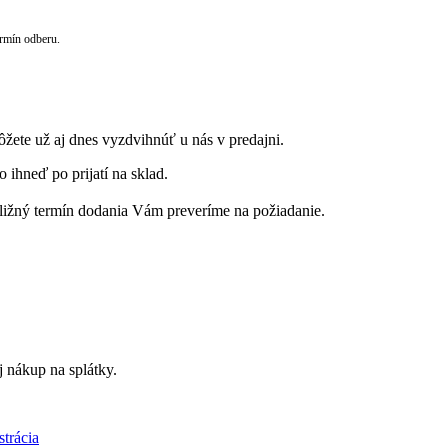
rmín odberu.
ôžete už aj dnes vyzdvihnúť u nás v predajni.
 ihneď po prijatí na sklad.
ribližný termín dodania Vám preveríme na požiadanie.
 nákup na splátky.
strácia