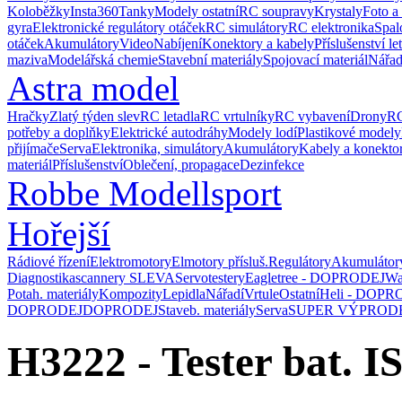
Koloběžky
Insta360
Tanky
Modely ostatní
RC soupravy
Krystaly
Foto a
gyra
Elektronické regulátory otáček
RC simulátory
RC elektronika
Spal
otáček
Akumulátory
Video
Nabíjení
Konektory a kabely
Příslušenství le
maziva
Modelářská chemie
Stavební materiály
Spojovací materiál
Nářad
Astra model
Hračky
Zlatý týden slev
RC letadla
RC vrtulníky
RC vybavení
Drony
RC
potřeby a doplňky
Elektrické autodráhy
Modely lodí
Plastikové modely
přijímače
Serva
Elektronika, simulátory
Akumulátory
Kabely a konekto
materiál
Příslušenství
Oblečení, propagace
Dezinfekce
Robbe Modellsport
Hořejší
Rádiové řízení
Elektromotory
Elmotory přísluš.
Regulátory
Akumulátor
Diagnostika
scannery SLEVA
Servotestery
Eagletree - DOPRODEJ
Wa
Potah. materiály
Kompozity
Lepidla
Nářadí
Vrtule
Ostatní
Heli - DOPR
DOPRODEJ
DOPRODEJ
Staveb. materiály
Serva
SUPER VÝPROD
H3222 - Tester bat. 