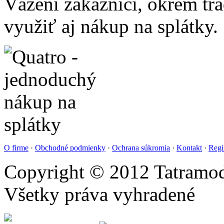
Vážení zákazníci, okrem t
využiť aj nákup na splátky.
O firme
·
Obchodné podmienky
·
Ochrana súkromia
·
Kontakt
·
Regi
Copyright © 2012 Tatramod
Všetky práva vyhradené