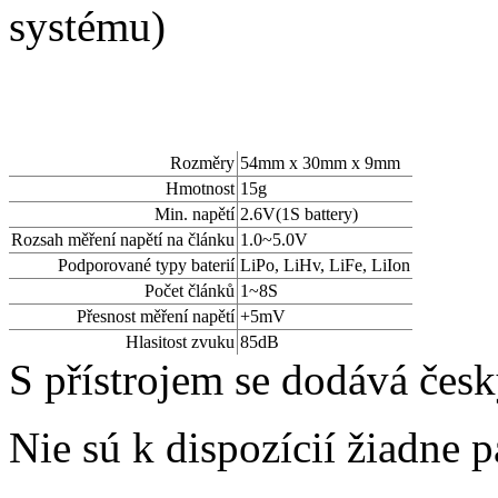
systému)
Rozměry
54mm x 30mm x 9mm
Hmotnost
15g
Min. napětí
2.6V(1S battery)
Rozsah měření napětí na článku
1.0~5.0V
Podporované typy baterií
LiPo, LiHv, LiFe, LiIon
Počet článků
1~8S
Přesnost měření napětí
+5mV
Hlasitost zvuku
85dB
S přístrojem se dodává čes
Nie sú k dispozícií žiadne 