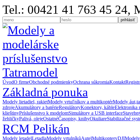
Tel.: 00421 41 763 45 24,
Úvod
O firme
Obchodné podmienky
Ochrana súkromia
Kontakt
Registr
Základná ponuka
Modely lietadiel, rakiet
Modely vrtuľníkov a multikoptér
Modely áut,t
zdroje
Akumulátory a batérie
Regulátory
Konektory, káble
Elektronika 
klieštiny
Príslušenstvo k modelom
Simulátory a USB interface
Stavebný
žehličky
Palivá, oleje
Ostatné
Časopisy, knihy
Okuliare
Stabilizačné sys
RCM Pelikán
Modely letadel
Letadla
Modely vrtulníků
Autel
Multikoptery
DJI
Modely