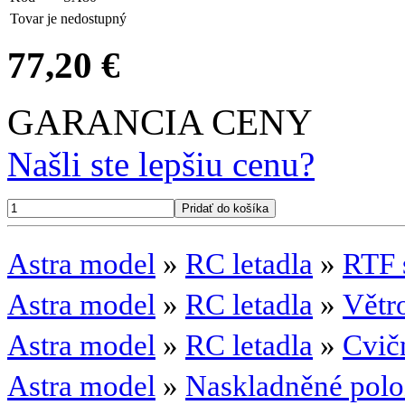
Tovar je nedostupný
77,20 €
GARANCIA CENY
Našli ste lepšiu cenu?
Astra model
»
RC letadla
»
RTF 
Astra model
»
RC letadla
»
Větr
Astra model
»
RC letadla
»
Cvičn
Astra model
»
Naskladněné polo