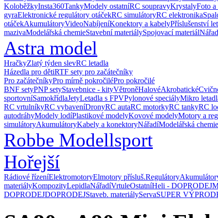
Koloběžky
Insta360
Tanky
Modely ostatní
RC soupravy
Krystaly
Foto a
gyra
Elektronické regulátory otáček
RC simulátory
RC elektronika
Spal
otáček
Akumulátory
Video
Nabíjení
Konektory a kabely
Příslušenství le
maziva
Modelářská chemie
Stavební materiály
Spojovací materiál
Nářad
Astra model
Hračky
Zlatý týden slev
RC letadla
Házedla pro děti
RTF sety pro začátečníky
Pro začátečníky
Pro mírně pokročilé
Pro pokročilé
BNF sety
PNP sety
Stavebnice - kity
Větroně
Halové
Akrobatické
Cvičné
sportovní
Samokřídla
Jety
Letadla s FPV
Pylonové speciály
Mikro letadl
RC vrtulníky
RC vybavení
Drony
RC auta
RC motorky
RC tanky
RC lo
autodráhy
Modely lodí
Plastikové modely
Kovové modely
Motory a reg
simulátory
Akumulátory
Kabely a konektory
Nářadí
Modelářská chemi
Robbe Modellsport
Hořejší
Rádiové řízení
Elektromotory
Elmotory přísluš.
Regulátory
Akumulátor
materiály
Kompozity
Lepidla
Nářadí
Vrtule
Ostatní
Heli - DOPRODEJ
M
DOPRODEJ
DOPRODEJ
Staveb. materiály
Serva
SUPER VÝPROD