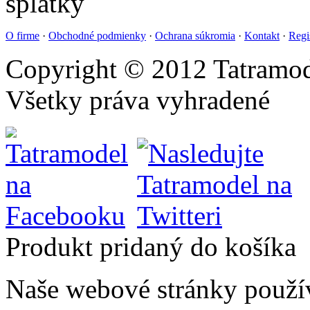
O firme
·
Obchodné podmienky
·
Ochrana súkromia
·
Kontakt
·
Regi
Copyright © 2012 Tatramod
Všetky práva vyhradené
Produkt pridaný do košíka
Naše webové stránky použí