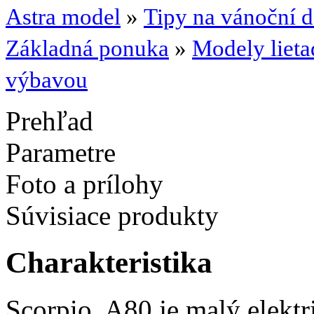
Astra model
»
Tipy na vánoční 
Základná ponuka
»
Modely lietad
výbavou
Prehľad
Parametre
Foto a prílohy
Súvisiace produkty
Charakteristika
Scorpio. A80 je malý elektr