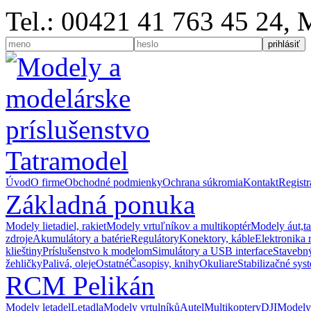
Tel.: 00421 41 763 45 24,
Úvod
O firme
Obchodné podmienky
Ochrana súkromia
Kontakt
Registr
Základná ponuka
Modely lietadiel, rakiet
Modely vrtuľníkov a multikoptér
Modely áut,t
zdroje
Akumulátory a batérie
Regulátory
Konektory, káble
Elektronika 
klieštiny
Príslušenstvo k modelom
Simulátory a USB interface
Stavebný
žehličky
Palivá, oleje
Ostatné
Časopisy, knihy
Okuliare
Stabilizačné sys
RCM Pelikán
Modely letadel
Letadla
Modely vrtulníků
Autel
Multikoptery
DJI
Modely