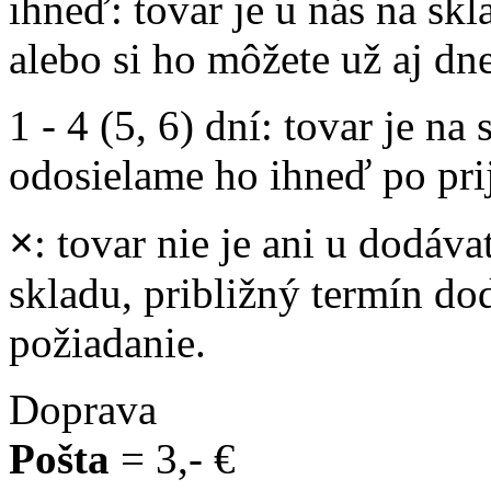
ihneď
: tovar je u nás na s
alebo si ho môžete už aj dn
1 - 4 (5, 6) dní
: tovar je na
odosielame ho ihneď po prij
×
: tovar nie je ani u dodáva
skladu, približný termín d
požiadanie.
Doprava
Pošta
= 3,- €