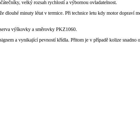
ačátečníky, velký rozsah rychlostí a výbornou ovladatelnost.
 dlouhé minuty létat v termice. Při technice letu kdy motor dopraví m
 a serva výškovky a směrovky PKZ1060.
nem a vynikající pevností křídla. Přitom je v případě kolize snadno op