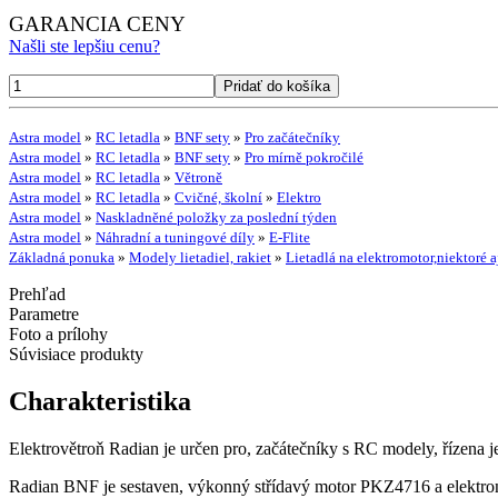
GARANCIA CENY
Našli ste lepšiu cenu?
Astra model
»
RC letadla
»
BNF sety
»
Pro začátečníky
Astra model
»
RC letadla
»
BNF sety
»
Pro mírně pokročilé
Astra model
»
RC letadla
»
Větroně
Astra model
»
RC letadla
»
Cvičné, školní
»
Elektro
Astra model
»
Naskladněné položky za poslední týden
Astra model
»
Náhradní a tuningové díly
»
E-Flite
Základná ponuka
»
Modely lietadiel, rakiet
»
Lietadlá na elektromotor,niektoré a
Prehľad
Parametre
Foto a prílohy
Súvisiace produkty
Charakteristika
Elektrovětroň Radian je určen pro, začátečníky s RC modely, řízena je
Radian BNF je sestaven, výkonný střídavý motor PKZ4716 a elektroni