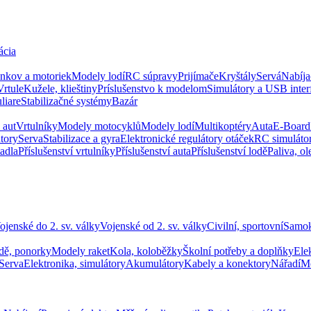
ácia
ankov a motoriek
Modely lodí
RC súpravy
Prijímače
Kryštály
Servá
Nabíja
Vrtule
Kužele, klieštiny
Príslušenstvo k modelom
Simulátory a USB inter
liare
Stabilizačné systémy
Bazár
 aut
Vrtulníky
Modely motocyklů
Modely lodí
Multikoptéry
Auta
E-Board
tory
Serva
Stabilizace a gyra
Elektronické regulátory otáček
RC simuláto
tadla
Příslušenství vrtulníky
Příslušenství auta
Příslušenství lodě
Paliva, ol
ojenské do 2. sv. války
Vojenské od 2. sv. války
Civilní, sportovní
Samok
dě, ponorky
Modely raket
Kola, koloběžky
Školní potřeby a doplňky
Ele
Serva
Elektronika, simulátory
Akumulátory
Kabely a konektory
Nářadí
Mo