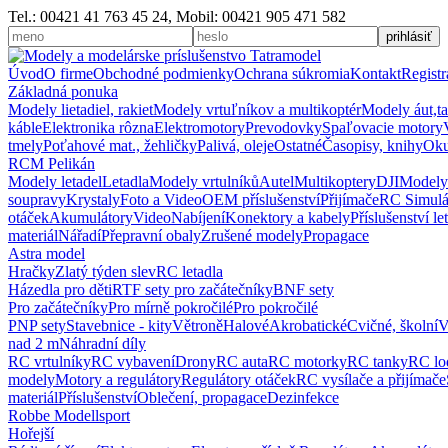
Tel.: 00421 41 763 45 24, Mobil: 00421 905 471 582
Úvod
O firme
Obchodné podmienky
Ochrana súkromia
Kontakt
Registr
Základná ponuka
Modely lietadiel, rakiet
Modely vrtuľníkov a multikoptér
Modely áut,t
káble
Elektronika rôzna
Elektromotory
Prevodovky
Spaľovacie motory
tmely
Poťahové mat., žehličky
Palivá, oleje
Ostatné
Časopisy, knihy
Oku
RCM Pelikán
Modely letadel
Letadla
Modely vrtulníků
Autel
Multikoptery
DJI
Modely
soupravy
Krystaly
Foto a Video
OEM příslušenství
Přijímače
RC Simulá
otáček
Akumulátory
Video
Nabíjení
Konektory a kabely
Příslušenství le
materiál
Nářadí
Přepravní obaly
Zrušené modely
Propagace
Astra model
Hračky
Zlatý týden slev
RC letadla
Házedla pro děti
RTF sety pro začátečníky
BNF sety
Pro začátečníky
Pro mírně pokročilé
Pro pokročilé
PNP sety
Stavebnice - kity
Větroně
Halové
Akrobatické
Cvičné, školní
V
nad 2 m
Náhradní díly
RC vrtulníky
RC vybavení
Drony
RC auta
RC motorky
RC tanky
RC lo
modely
Motory a regulátory
Regulátory otáček
RC vysílače a přijímače
materiál
Příslušenství
Oblečení, propagace
Dezinfekce
Robbe Modellsport
Hořejší