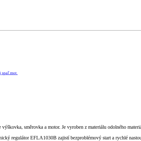
j spaľ.mot.
 výškovka, směrovka a motor. Je vyroben z materiálu odolného materiálu 
cký regulátor EFLA1030B zajistí bezproblémový start a rychlé nastoupá