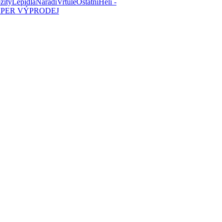
zity
Lepidla
Nářadí
Vrtule
Ostatní
Heli -
PER VÝPRODEJ