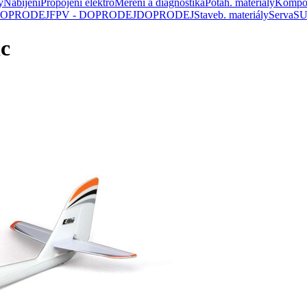
y
Nabíjení
Propojení elektro
Měření a diagnostika
Potah. materiály
Kompo
 DOPRODEJ
FPV - DOPRODEJ
DOPRODEJ
Staveb. materiály
Serva
SU
c