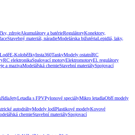
čky, zdroje
Akumulátory a batérie
Regulátory
Konektory,
face
Stavebný materiál, náradie
Modelárska bižutéria
Lepidlá, laky,
Lodě
E-Koloběžky
Insta360
Tanky
Modely ostatní
RC
ry
RC elektronika
Spalovací motory
Elektromotory
El. regulátory
eje a maziva
Modelářská chemie
Stavební materiály
Spojovací
řídla
Jety
Letadla s FPV
Pylonové speciály
Mikro letadla
Obří modely
ktrické autodráhy
Modely lodí
Plastikové modely
Kovové
delářská chemie
Stavební materiály
Spojovací