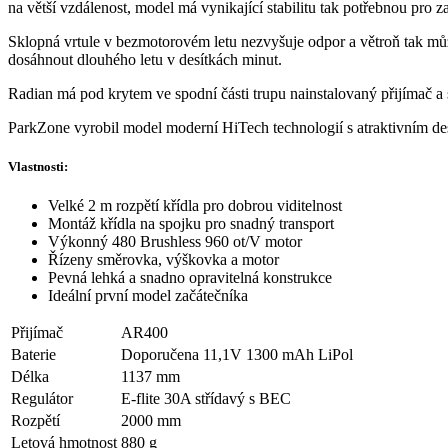
na větší vzdálenost, model má vynikající stabilitu tak potřebnou pro z
Sklopná vrtule v bezmotorovém letu nezvyšuje odpor a větroň tak může
dosáhnout dlouhého letu v desítkách minut.
Radian má pod krytem ve spodní části trupu nainstalovaný přijímač
ParkZone vyrobil model moderní HiTech technologií s atraktivním desig
Vlastnosti:
Velké 2 m rozpětí křídla pro dobrou viditelnost
Montáž křídla na spojku pro snadný transport
Výkonný 480 Brushless 960 ot/V motor
Řízeny směrovka, výškovka a motor
Pevná lehká a snadno opravitelná konstrukce
Ideální první model začátečníka
Přijímač
AR400
Baterie
Doporučena 11,1V 1300 mAh LiPol
Délka
1137 mm
Regulátor
E-flite 30A střídavý s BEC
Rozpětí
2000 mm
Letová hmotnost
880 g