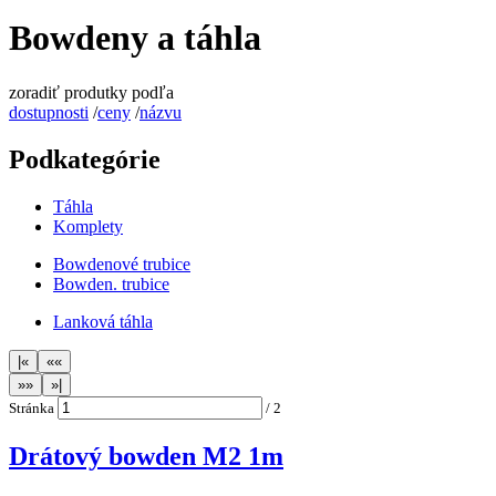
Bowdeny a táhla
zoradiť produtky podľa
dostupnosti
/
ceny
/
názvu
Podkategórie
Táhla
Komplety
Bowdenové trubice
Bowden. trubice
Lanková táhla
Stránka
/
2
Drátový bowden M2 1m