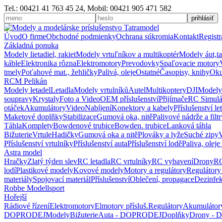
Tel.: 00421 41 763 45 24, Mobil: 00421 905 471 582
Úvod
O firme
Obchodné podmienky
Ochrana súkromia
Kontakt
Registr
Základná ponuka
Modely lietadiel, rakiet
Modely vrtuľníkov a multikoptér
Modely áut,t
káble
Elektronika rôzna
Elektromotory
Prevodovky
Spaľovacie motory
tmely
Poťahové mat., žehličky
Palivá, oleje
Ostatné
Časopisy, knihy
Oku
RCM Pelikán
Modely letadel
Letadla
Modely vrtulníků
Autel
Multikoptery
DJI
Modely
soupravy
Krystaly
Foto a Video
OEM příslušenství
Přijímače
RC Simulá
otáček
Akumulátory
Video
Nabíjení
Konektory a kabely
Příslušenství le
Maketové doplňky
Stabilizace
Gumová oka, nitě
Palivové nádrže a filtr
Táhla
Komplety
Bowdenové trubice
Bowden. trubice
Lanková táhla
Bižuterie
Vrtule
Hadičky
Gumová oka a nitě
Plováky a lyže
Suché zipy
Příslušenství vrtulníky
Příslušenství auta
Příslušenství lodě
Paliva, oleje
Astra model
Hračky
Zlatý týden slev
RC letadla
RC vrtulníky
RC vybavení
Drony
RC
lodí
Plastikové modely
Kovové modely
Motory a regulátory
Regulátory
materiály
Spojovací materiál
Příslušenství
Oblečení, propagace
Dezinfe
Robbe Modellsport
Hořejší
Rádiové řízení
Elektromotory
Elmotory přísluš.
Regulátory
Akumulátor
DOPRODEJ
Modely
Bižuterie
Auta - DOPRODEJ
Doplňky
Drony -