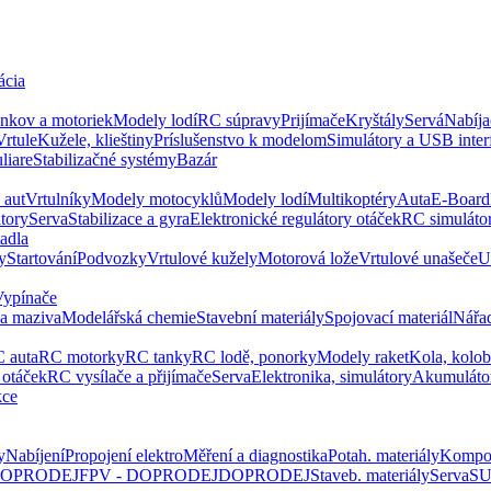
ácia
ankov a motoriek
Modely lodí
RC súpravy
Prijímače
Kryštály
Servá
Nabíja
Vrtule
Kužele, klieštiny
Príslušenstvo k modelom
Simulátory a USB inter
liare
Stabilizačné systémy
Bazár
 aut
Vrtulníky
Modely motocyklů
Modely lodí
Multikoptéry
Auta
E-Board
tory
Serva
Stabilizace a gyra
Elektronické regulátory otáček
RC simuláto
tadla
y
Startování
Podvozky
Vrtulové kužely
Motorová lože
Vrtulové unašeče
U
Vypínače
 a maziva
Modelářská chemie
Stavební materiály
Spojovací materiál
Nářa
 auta
RC motorky
RC tanky
RC lodě, ponorky
Modely raket
Kola, kolo
 otáček
RC vysílače a přijímače
Serva
Elektronika, simulátory
Akumuláto
kce
y
Nabíjení
Propojení elektro
Měření a diagnostika
Potah. materiály
Kompo
 DOPRODEJ
FPV - DOPRODEJ
DOPRODEJ
Staveb. materiály
Serva
SU