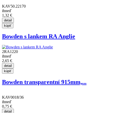
KAV50.22170
ihneď
1,32 €
Bowden s lankem RA Anglie
2RA1220
ihneď
2,65 €
Bowden transparentní 915mm,...
KAV0018/36
ihneď
0,75 €