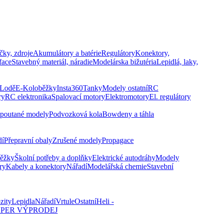
čky, zdroje
Akumulátory a batérie
Regulátory
Konektory,
face
Stavebný materiál, náradie
Modelárska bižutéria
Lepidlá, laky,
Lodě
E-Koloběžky
Insta360
Tanky
Modely ostatní
RC
ry
RC elektronika
Spalovací motory
Elektromotory
El. regulátory
poutané modely
Podvozková kola
Bowdeny a táhla
dí
Přepravní obaly
Zrušené modely
Propagace
běžky
Školní potřeby a doplňky
Elektrické autodráhy
Modely
ry
Kabely a konektory
Nářadí
Modelářská chemie
Stavební
zity
Lepidla
Nářadí
Vrtule
Ostatní
Heli -
PER VÝPRODEJ