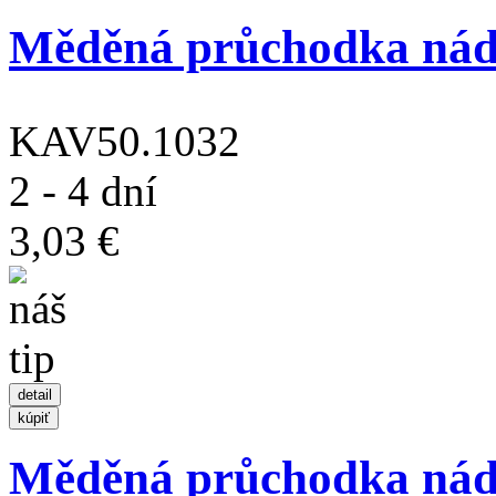
Měděná průchodka nádr
KAV50.1032
2 - 4 dní
3,03 €
Měděná průchodka ná