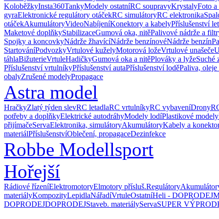
Koloběžky
Insta360
Tanky
Modely ostatní
RC soupravy
Krystaly
Foto a
gyra
Elektronické regulátory otáček
RC simulátory
RC elektronika
Spal
otáček
Akumulátory
Video
Nabíjení
Konektory a kabely
Příslušenství le
Maketové doplňky
Stabilizace
Gumová oka, nitě
Palivové nádrže a filtr
Spojky a koncovky
Nádrže žhavící
Nádrže benzínové
Nádrže benzín
Pa
Startování
Podvozky
Vrtulové kužely
Motorová lože
Vrtulové unašeče
U
táhla
Bižuterie
Vrtule
Hadičky
Gumová oka a nitě
Plováky a lyže
Suché 
Příslušenství vrtulníky
Příslušenství auta
Příslušenství lodě
Paliva, oleje
obaly
Zrušené modely
Propagace
Astra model
Hračky
Zlatý týden slev
RC letadla
RC vrtulníky
RC vybavení
Drony
RC
potřeby a doplňky
Elektrické autodráhy
Modely lodí
Plastikové modely
přijímače
Serva
Elektronika, simulátory
Akumulátory
Kabely a konekto
materiál
Příslušenství
Oblečení, propagace
Dezinfekce
Robbe Modellsport
Hořejší
Rádiové řízení
Elektromotory
Elmotory přísluš.
Regulátory
Akumulátor
materiály
Kompozity
Lepidla
Nářadí
Vrtule
Ostatní
Heli - DOPRODEJ
M
DOPRODEJ
DOPRODEJ
Staveb. materiály
Serva
SUPER VÝPROD