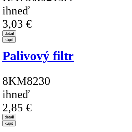
ihneď
3,03 €
Palivový filtr
8KM8230
ihneď
2,85 €