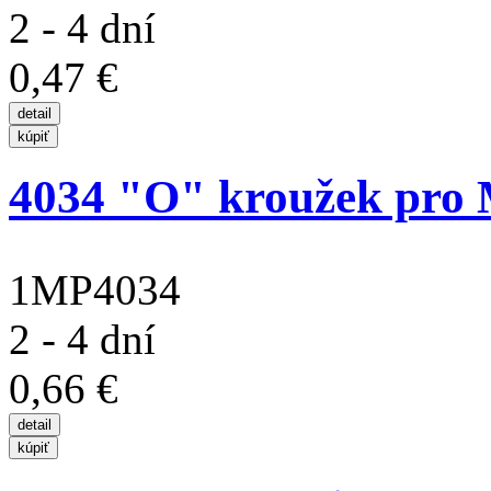
2 - 4 dní
0,47 €
4034 "O" kroužek pro 
1MP4034
2 - 4 dní
0,66 €