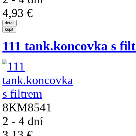
4,93 €
111 tank.koncovka s fil
8KM8541
2 - 4 dní
3,13 €