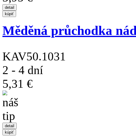
Měděná průchodka nádr
KAV50.1031
2 - 4 dní
5,31 €