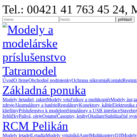
Tel.: 00421 41 763 45 24,
Úvod
O firme
Obchodné podmienky
Ochrana súkromia
Kontakt
Registr
Základná ponuka
Modely lietadiel, rakiet
Modely vrtuľníkov a multikoptér
Modely áut,t
zdroje
Akumulátory a batérie
Regulátory
Konektory, káble
Elektronika 
klieštiny
Príslušenstvo k modelom
Simulátory a USB interface
Stavebný
žehličky
Palivá, oleje
Ostatné
Časopisy, knihy
Okuliare
Stabilizačné sys
RCM Pelikán
Modely letadel
Letadla
Modely vrtulníků
Autel
Multikoptery
DJI
Modely