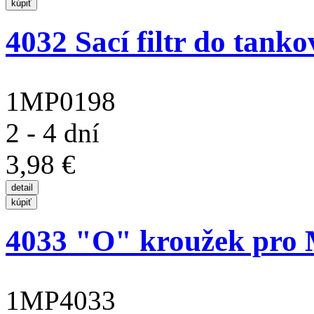
4032 Sací filtr do tank
1MP0198
2 - 4 dní
3,98 €
4033 "O" kroužek pro
1MP4033