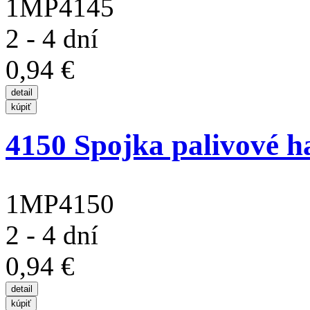
1MP4145
2 - 4 dní
0,94 €
4150 Spojka palivové ha
1MP4150
2 - 4 dní
0,94 €