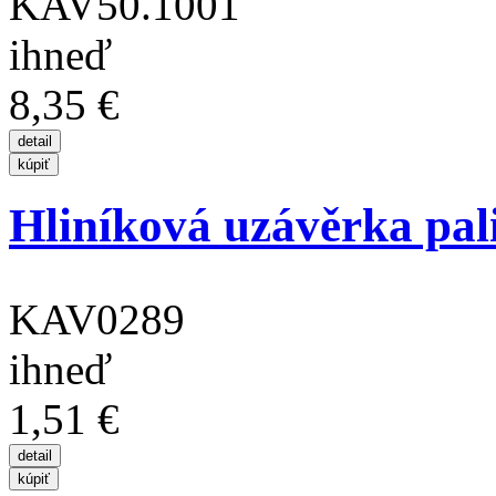
KAV50.1001
ihneď
8,35 €
Hliníková uzávěrka pali
KAV0289
ihneď
1,51 €