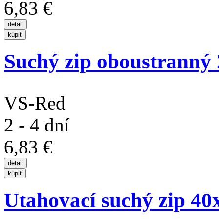
6,83 €
Suchý zip oboustranný 
VS-Red
2 - 4 dní
6,83 €
Utahovací suchý zip 4