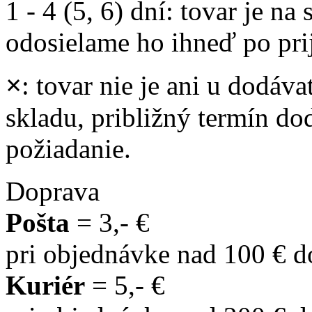
1 - 4 (5, 6) dní
: tovar je na
odosielame ho ihneď po prij
×
: tovar nie je ani u dodáva
skladu, približný termín d
požiadanie.
Doprava
Pošta
= 3,- €
pri objednávke nad 100 € 
Kuriér
= 5,- €