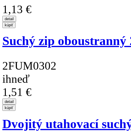
1,13 €
Suchý zip oboustranný
2FUM0302
ihneď
1,51 €
Dvojitý utahovací suchý 