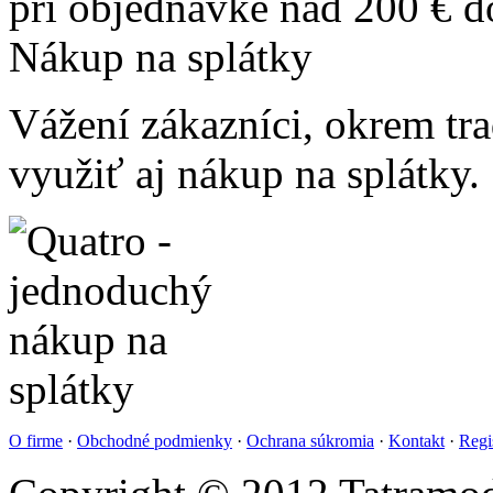
pri objednávke nad 200 € 
Nákup na splátky
Vážení zákazníci, okrem t
využiť aj nákup na splátky.
O firme
·
Obchodné podmienky
·
Ochrana súkromia
·
Kontakt
·
Regi