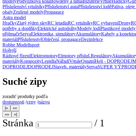
modely
Podvozková kola
Bowdeny a táhla
Bižuterie
Vrtule
Hadičky
Gum
Příslušenství vrtulníky
Příslušenství auta
Příslušenství lodě
Paliva, oleje
obaly
Zrušené modely
Propagace
Astra model
Hračky
Zlatý týden slev
RC letadla
RC vrtulníky
RC vybavení
Drony
RC
potřeby a doplňky
Elektrické autodráhy
Modely lodí
Plastikové modely
přijímače
Serva
Elektronika, simulátory
Akumulátory
Kabely a konekto
materiál
Příslušenství
Oblečení, propagace
Dezinfekce
Robbe Modellsport
Hořejší
Rádiové řízení
Elektromotory
Elmotory přísluš.
Regulátory
Akumulátor
materiály
Kompozity
Lepidla
Nářadí
Vrtule
Ostatní
Heli - DOPRODEJ
M
DOPRODEJ
DOPRODEJ
Staveb. materiály
Serva
SUPER VÝPROD
Suché zipy
zoradiť produtky podľa
dostupnosti
/
ceny
/
názvu
Stránka
/
1