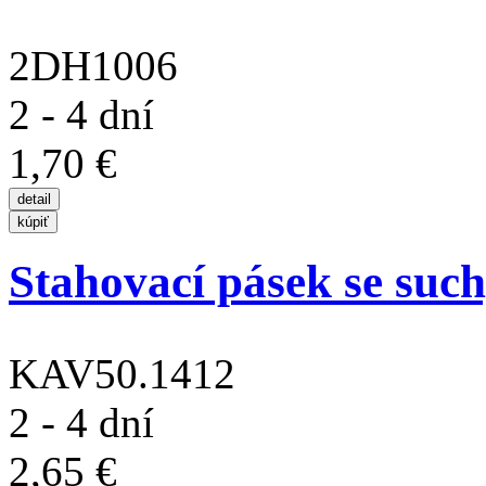
2DH1006
2 - 4 dní
1,70 €
Stahovací pásek se suc
KAV50.1412
2 - 4 dní
2,65 €