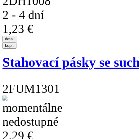
2DH1008
2 - 4 dní
1,23 €
Stahovací pásky se suc
2FUM1301
2,29 €