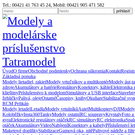
Tel.: 00421 41 763 45 24, Mobil: 00421 905 471 582
Úvod
O firme
Obchodné podmienky
Ochrana súkromia
Kontakt
Registr
Základná ponuka
Modely lietadiel, rakiet
Modely vrtuľníkov a multikoptér
Modely áut,t
zdroje
Akumulátory a batérie
Regulátory
Konektory, káble
Elektronika 
klieštiny
Príslušenstvo k modelom
Simulátory a USB interface
Stavebný
žehličky
Palivá, oleje
Ostatné
Časopisy, knihy
Okuliare
Stabilizačné sys
RCM Pelikán
Modely letadel
Letadla
Modely vrtulníků
Autel
Multikoptery
DJI
Modely
Koloběžky
Insta360
Tanky
Modely ostatní
RC soupravy
Krystaly
Foto a
gyra
Elektronické regulátory otáček
RC simulátory
RC elektronika
Spal
otáček
Akumulátory
Video
Nabíjení
Konektory a kabely
Příslušenství le
Maketové doplňky
Stabilizace
Gumová oka, nitě
Palivové nádrže a filtr