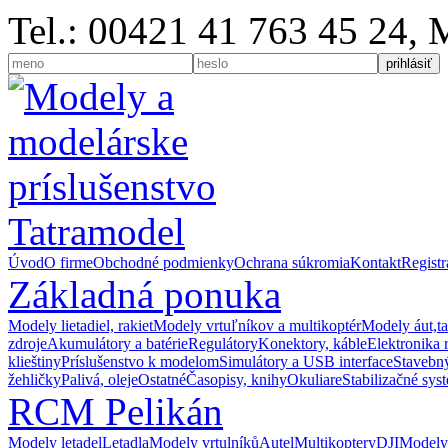
Tel.: 00421 41 763 45 24,
Úvod
O firme
Obchodné podmienky
Ochrana súkromia
Kontakt
Registr
Základná ponuka
Modely lietadiel, rakiet
Modely vrtuľníkov a multikoptér
Modely áut,t
zdroje
Akumulátory a batérie
Regulátory
Konektory, káble
Elektronika 
klieštiny
Príslušenstvo k modelom
Simulátory a USB interface
Stavebný
žehličky
Palivá, oleje
Ostatné
Časopisy, knihy
Okuliare
Stabilizačné sys
RCM Pelikán
Modely letadel
Letadla
Modely vrtulníků
Autel
Multikoptery
DJI
Modely