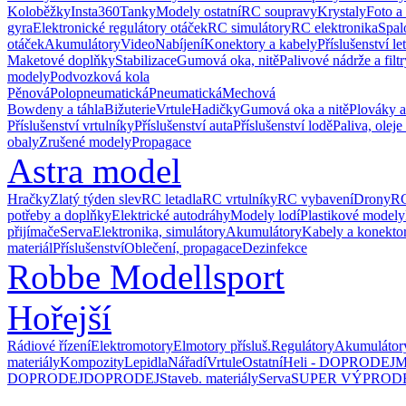
Koloběžky
Insta360
Tanky
Modely ostatní
RC soupravy
Krystaly
Foto a
gyra
Elektronické regulátory otáček
RC simulátory
RC elektronika
Spal
otáček
Akumulátory
Video
Nabíjení
Konektory a kabely
Příslušenství le
Maketové doplňky
Stabilizace
Gumová oka, nitě
Palivové nádrže a filtr
modely
Podvozková kola
Pěnová
Polopneumatická
Pneumatická
Mechová
Bowdeny a táhla
Bižuterie
Vrtule
Hadičky
Gumová oka a nitě
Plováky a
Příslušenství vrtulníky
Příslušenství auta
Příslušenství lodě
Paliva, oleje
obaly
Zrušené modely
Propagace
Astra model
Hračky
Zlatý týden slev
RC letadla
RC vrtulníky
RC vybavení
Drony
RC
potřeby a doplňky
Elektrické autodráhy
Modely lodí
Plastikové modely
přijímače
Serva
Elektronika, simulátory
Akumulátory
Kabely a konekto
materiál
Příslušenství
Oblečení, propagace
Dezinfekce
Robbe Modellsport
Hořejší
Rádiové řízení
Elektromotory
Elmotory přísluš.
Regulátory
Akumulátor
materiály
Kompozity
Lepidla
Nářadí
Vrtule
Ostatní
Heli - DOPRODEJ
M
DOPRODEJ
DOPRODEJ
Staveb. materiály
Serva
SUPER VÝPROD