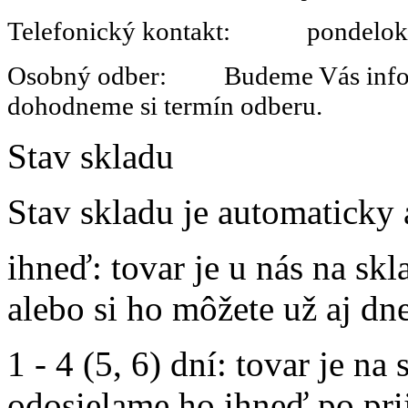
Telefonický kontakt: pondelok 
Osobný odber: Budeme Vás informo
dohodneme si termín odberu.
Stav skladu
Stav skladu je automaticky 
ihneď
: tovar je u nás na s
alebo si ho môžete už aj dn
1 - 4 (5, 6) dní
: tovar je na
odosielame ho ihneď po prij