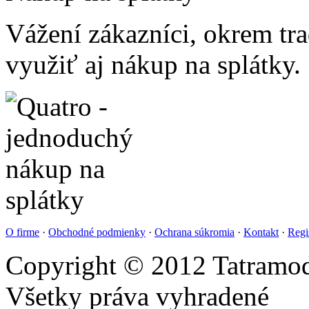
Vážení zákazníci, okrem t
využiť aj nákup na splátky.
O firme
·
Obchodné podmienky
·
Ochrana súkromia
·
Kontakt
·
Regi
Copyright © 2012 Tatramod
Všetky práva vyhradené