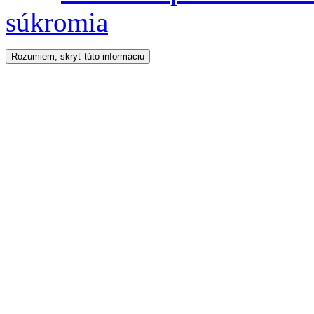
súkromia
Rozumiem, skryť túto informáciu