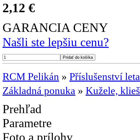
2,12 €
GARANCIA CENY
Našli ste lepšiu cenu?
RCM Pelikán
»
Příslušenství let
Základná ponuka
»
Kužele, klieš
Prehľad
Parametre
Foto a prílohy