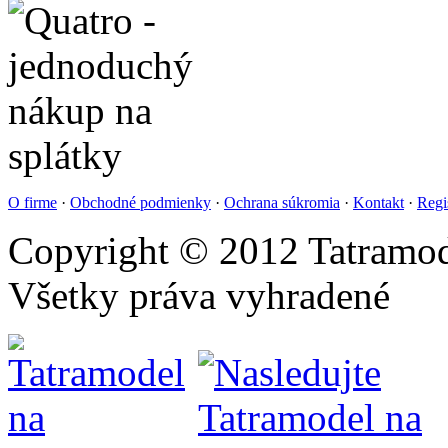
O firme
·
Obchodné podmienky
·
Ochrana súkromia
·
Kontakt
·
Regi
Copyright © 2012 Tatramod
Všetky práva vyhradené