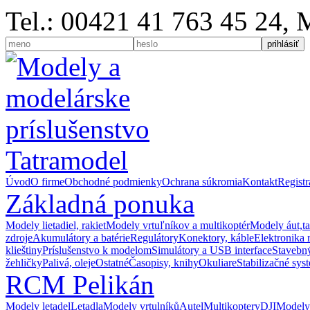
Tel.: 00421 41 763 45 24,
Úvod
O firme
Obchodné podmienky
Ochrana súkromia
Kontakt
Registr
Základná ponuka
Modely lietadiel, rakiet
Modely vrtuľníkov a multikoptér
Modely áut,t
zdroje
Akumulátory a batérie
Regulátory
Konektory, káble
Elektronika 
klieštiny
Príslušenstvo k modelom
Simulátory a USB interface
Stavebný
žehličky
Palivá, oleje
Ostatné
Časopisy, knihy
Okuliare
Stabilizačné sys
RCM Pelikán
Modely letadel
Letadla
Modely vrtulníků
Autel
Multikoptery
DJI
Modely