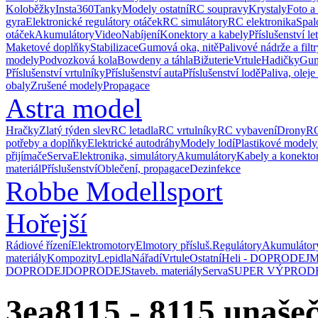
Koloběžky
Insta360
Tanky
Modely ostatní
RC soupravy
Krystaly
Foto a
gyra
Elektronické regulátory otáček
RC simulátory
RC elektronika
Spal
otáček
Akumulátory
Video
Nabíjení
Konektory a kabely
Příslušenství le
Maketové doplňky
Stabilizace
Gumová oka, nitě
Palivové nádrže a filtr
modely
Podvozková kola
Bowdeny a táhla
Bižuterie
Vrtule
Hadičky
Gum
Příslušenství vrtulníky
Příslušenství auta
Příslušenství lodě
Paliva, oleje
obaly
Zrušené modely
Propagace
Astra model
Hračky
Zlatý týden slev
RC letadla
RC vrtulníky
RC vybavení
Drony
RC
potřeby a doplňky
Elektrické autodráhy
Modely lodí
Plastikové modely
přijímače
Serva
Elektronika, simulátory
Akumulátory
Kabely a konekto
materiál
Příslušenství
Oblečení, propagace
Dezinfekce
Robbe Modellsport
Hořejší
Rádiové řízení
Elektromotory
Elmotory přísluš.
Regulátory
Akumulátor
materiály
Kompozity
Lepidla
Nářadí
Vrtule
Ostatní
Heli - DOPRODEJ
M
DOPRODEJ
DOPRODEJ
Staveb. materiály
Serva
SUPER VÝPROD
3ea8115 - 8115 unašeč