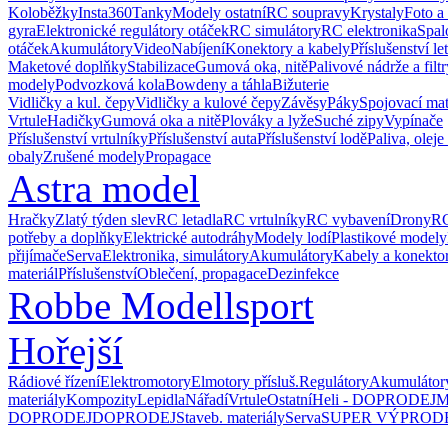
Koloběžky
Insta360
Tanky
Modely ostatní
RC soupravy
Krystaly
Foto a
gyra
Elektronické regulátory otáček
RC simulátory
RC elektronika
Spal
otáček
Akumulátory
Video
Nabíjení
Konektory a kabely
Příslušenství le
Maketové doplňky
Stabilizace
Gumová oka, nitě
Palivové nádrže a filtr
modely
Podvozková kola
Bowdeny a táhla
Bižuterie
Vidličky a kul. čepy
Vidličky a kulové čepy
Závěsy
Páky
Spojovací mat
Vrtule
Hadičky
Gumová oka a nitě
Plováky a lyže
Suché zipy
Vypínače
Příslušenství vrtulníky
Příslušenství auta
Příslušenství lodě
Paliva, oleje
obaly
Zrušené modely
Propagace
Astra model
Hračky
Zlatý týden slev
RC letadla
RC vrtulníky
RC vybavení
Drony
RC
potřeby a doplňky
Elektrické autodráhy
Modely lodí
Plastikové modely
přijímače
Serva
Elektronika, simulátory
Akumulátory
Kabely a konekto
materiál
Příslušenství
Oblečení, propagace
Dezinfekce
Robbe Modellsport
Hořejší
Rádiové řízení
Elektromotory
Elmotory přísluš.
Regulátory
Akumulátor
materiály
Kompozity
Lepidla
Nářadí
Vrtule
Ostatní
Heli - DOPRODEJ
M
DOPRODEJ
DOPRODEJ
Staveb. materiály
Serva
SUPER VÝPROD