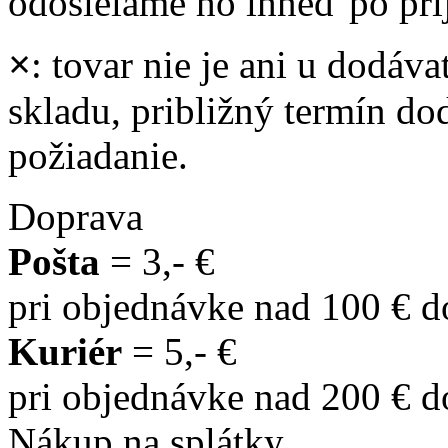
odosielame ho ihneď po prij
×
: tovar nie je ani u dodáva
skladu, približný termín d
požiadanie.
Doprava
Pošta
= 3,- €
pri objednávke nad 100 € 
Kuriér
= 5,- €
pri objednávke nad 200 € 
Nákup na splátky