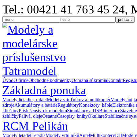
Tel.: 00421 41 763 45 24,
Úvod
O firme
Obchodné podmienky
Ochrana súkromia
Kontakt
Registr
Základná ponuka
Modely lietadiel, rakiet
Modely vrtuľníkov a multikoptér
Modely áut,t
zdroje
Akumulátory a batérie
Regulátory
Konektory, káble
Elektronika 
klieštiny
Príslušenstvo k modelom
Simulátory a USB interface
Stavebný
žehličky
Palivá, oleje
Ostatné
Časopisy, knihy
Okuliare
Stabilizačné sys
RCM Pelikán
Modely letadel
Letadla
Modely vrtulníků
Autel
Multikoptery
DJI
Modely