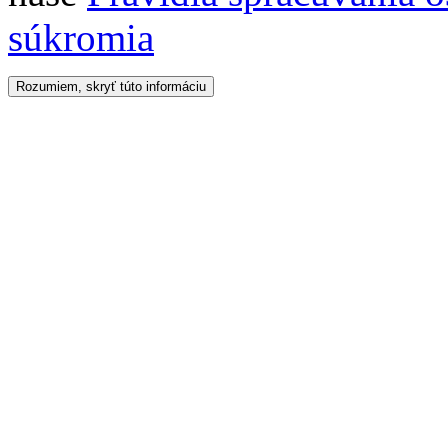
súkromia
Rozumiem, skryť túto informáciu