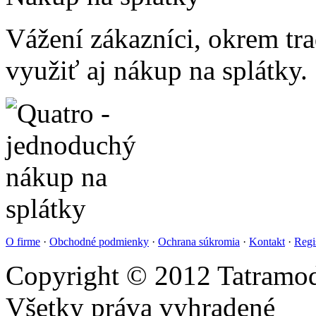
Vážení zákazníci, okrem t
využiť aj nákup na splátky.
O firme
·
Obchodné podmienky
·
Ochrana súkromia
·
Kontakt
·
Regi
Copyright © 2012 Tatramod
Všetky práva vyhradené