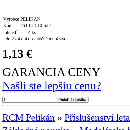
Výrobca
PELIKAN
Kód
4ST141510-S22
· ihneď
4 ks
· do 2 - 4 dní
dostatočné množstvo
1,13 €
GARANCIA CENY
Našli ste lepšiu cenu?
RCM Pelikán
»
Příslušenství let