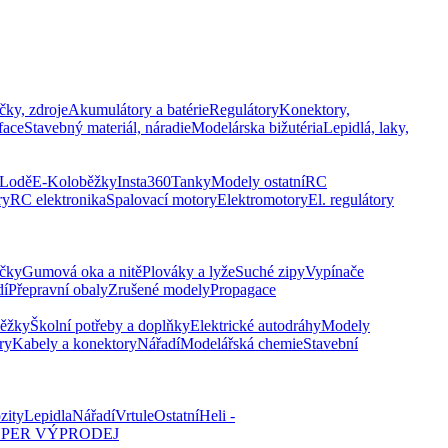
čky, zdroje
Akumulátory a batérie
Regulátory
Konektory,
face
Stavebný materiál, náradie
Modelárska bižutéria
Lepidlá, laky,
Lodě
E-Koloběžky
Insta360
Tanky
Modely ostatní
RC
ry
RC elektronika
Spalovací motory
Elektromotory
El. regulátory
čky
Gumová oka a nitě
Plováky a lyže
Suché zipy
Vypínače
dí
Přepravní obaly
Zrušené modely
Propagace
běžky
Školní potřeby a doplňky
Elektrické autodráhy
Modely
ry
Kabely a konektory
Nářadí
Modelářská chemie
Stavební
zity
Lepidla
Nářadí
Vrtule
Ostatní
Heli -
PER VÝPRODEJ