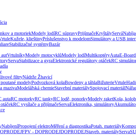
ácia
ankov a motoriek
Modely lodí
RC súpravy
Prijímače
Kryštály
Servá
Nabíja
Vrtule
Kužele, klieštiny
Príslušenstvo k modelom
Simulátory a USB inter
liare
Stabilizačné systémy
Bazár
 aut
Vrtulníky
Modely motocyklů
Modely lodí
Multikoptéry
Auta
E-Board
tory
Serva
Stabilizace a gyra
Elektronické regulátory otáček
RC simuláto
tadla
y
livové filtry
Nádrže Žhavicí
poutané modely
Podvozková kola
Bowdeny a táhla
Bižuterie
Vrtule
Hadi
 a maziva
Modelářská chemie
Stavební materiály
Spojovací materiál
Nářa
 auta
RC motorky
RC tanky
RC lodě, ponorky
Modely raket
Kola, kolo
 otáček
RC vysílače a přijímače
Serva
Elektronika, simulátory
Akumuláto
kce
y
Nabíjení
Propojení elektro
Měření a diagnostika
Potah. materiály
Kompo
 DOPRODEJ
FPV - DOPRODEJ
DOPRODEJ
Staveb. materiály
Serva
SU