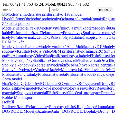
Tel.: 00421 41 763 45 24, Mobil: 00421 905 471 582
Úvod
O firme
Obchodné podmienky
Ochrana súkromia
Kontakt
Registr
Základná ponuka
Modely lietadiel, rakiet
Modely vrtuľníkov a multikoptér
Modely áut,t
káble
Elektronika rôzna
Elektromotory
Prevodovky
Spaľovacie motory
tmely
Poťahové mat., žehličky
Palivá, oleje
Ostatné
Časopisy, knihy
Oku
RCM Pelikán
Modely letadel
Letadla
Modely vrtulníků
Autel
Multikoptery
DJI
Modely
soupravy
Krystaly
Foto a Video
OEM příslušenství
Přijímače
RC Simulá
otáček
Akumulátory
Video
Nabíjení
Konektory a kabely
Příslušenství le
Maketové doplňky
Stabilizace
Gumová oka, nitě
Palivové nádrže a filtr
Spojky a koncovky
Nádrže žhavící
Nádrže benzínové
Nádrže benzín
Pa
Startování
Podvozky
Vrtulové kužely
Motorová lože
Vrtulové unašeče
U
Příslušenství vrtulníky
Příslušenství auta
Příslušenství lodě
Paliva, oleje
Astra model
Hračky
Zlatý týden slev
RC letadla
RC vrtulníky
RC vybavení
Drony
RC
lodí
Plastikové modely
Kovové modely
Motory a regulátory
Regulátory
materiály
Spojovací materiál
Příslušenství
Oblečení, propagace
Dezinfe
Robbe Modellsport
Hořejší
Rádiové řízení
Elektromotory
Elmotory přísluš.
Regulátory
Akumulátor
DOPRODEJ
Modely
Bižuterie
Auta - DOPRODEJ
Doplňky
Drony -