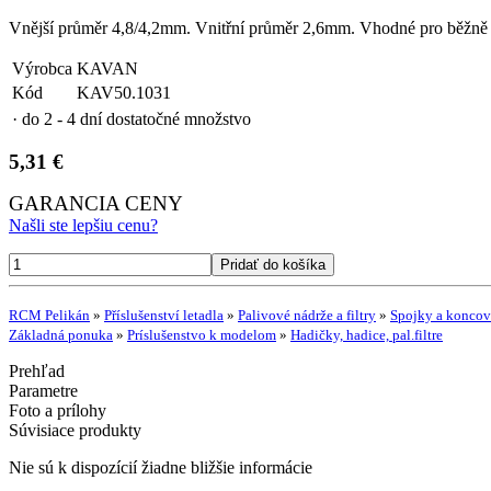
Vnější průměr 4,8/4,2mm. Vnitřní průměr 2,6mm. Vhodné pro běžně 
Výrobca
KAVAN
Kód
KAV50.1031
· do 2 - 4 dní
dostatočné množstvo
5,31 €
GARANCIA CENY
Našli ste lepšiu cenu?
RCM Pelikán
»
Příslušenství letadla
»
Palivové nádrže a filtry
»
Spojky a konco
Základná ponuka
»
Príslušenstvo k modelom
»
Hadičky, hadice, pal.filtre
Prehľad
Parametre
Foto a prílohy
Súvisiace produkty
Nie sú k dispozícií žiadne bližšie informácie