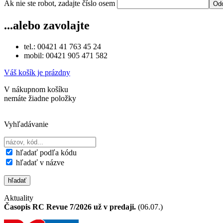
Ak nie ste robot, zadajte číslo osem
...alebo zavolajte
tel.: 00421 41 763 45 24
mobil: 00421 905 471 582
Váš košík je prázdny
V nákupnom košíku
nemáte žiadne položky
Vyhľadávanie
hľadať podľa kódu
hľadať v názve
Aktuality
Časopis RC Revue 7/2026 už v predaji.
(06.07.)