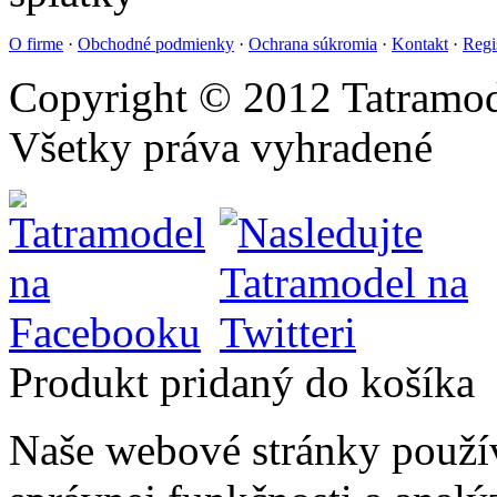
O firme
·
Obchodné podmienky
·
Ochrana súkromia
·
Kontakt
·
Regi
Copyright © 2012 Tatramod
Všetky práva vyhradené
Produkt pridaný do košíka
Naše webové stránky použí