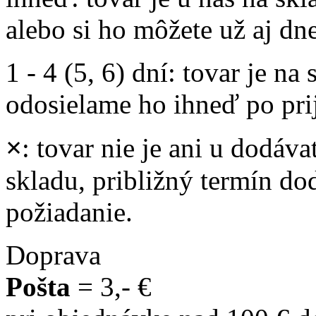
alebo si ho môžete už aj dn
1 - 4 (5, 6) dní
: tovar je na
odosielame ho ihneď po prij
×
: tovar nie je ani u dodáva
skladu, približný termín d
požiadanie.
Doprava
Pošta
= 3,- €