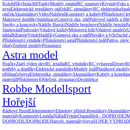
Koloběžky
Insta360
Tanky
Modely ostatní
RC soupravy
Krystaly
Foto a
gyra
Elektronické regulátory otáček
RC simulátory
RC elektronika
Spal
otáček
Akumulátory
Video
Nabíjení
Konektory a kabely
Příslušenství le
Maketové doplňky
Stabilizace
Gumová oka, nitě
Palivové nádrže a filtr
Spojky a koncovky
Nádrže žhavící
Nádrže benzínové
Nádrže benzín
Pa
Startování
Podvozky
Vrtulové kužely
Motorová lože
Vrtulové unašeče
U
táhla
Bižuterie
Vrtule
Hadičky
Gumová oka a nitě
Plováky a lyže
Suché 
Příslušenství vrtulníky
Příslušenství auta
Příslušenství lodě
Paliva, oleje
obaly
Zrušené modely
Propagace
Astra model
Hračky
Zlatý týden slev
RC letadla
RC vrtulníky
RC vybavení
Drony
RC
potřeby a doplňky
Elektrické autodráhy
Modely lodí
Plastikové modely
přijímače
Serva
Elektronika, simulátory
Akumulátory
Kabely a konekto
materiál
Příslušenství
Oblečení, propagace
Dezinfekce
Robbe Modellsport
Hořejší
Rádiové řízení
Elektromotory
Elmotory přísluš.
Regulátory
Akumulátor
materiály
Kompozity
Lepidla
Nářadí
Vrtule
Ostatní
Heli - DOPRODEJ
M
DOPRODEJ
DOPRODEJ
Staveb. materiály
Serva
SUPER VÝPROD