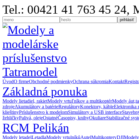
Tel.: 00421 41 763 45 24,
Úvod
O firme
Obchodné podmienky
Ochrana súkromia
Kontakt
Registr
Základná ponuka
Modely lietadiel, rakiet
Modely vrtuľníkov a multikoptér
Modely áut,t
zdroje
Akumulátory a batérie
Regulátory
Konektory, káble
Elektronika 
klieštiny
Príslušenstvo k modelom
Simulátory a USB interface
Stavebný
žehličky
Palivá, oleje
Ostatné
Časopisy, knihy
Okuliare
Stabilizačné sys
RCM Pelikán
Modely letadel
Letadla
Modely vrtulníků
Autel
Multikoptery
DJI
Modely