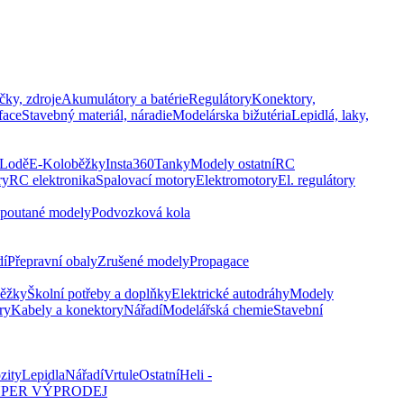
čky, zdroje
Akumulátory a batérie
Regulátory
Konektory,
face
Stavebný materiál, náradie
Modelárska bižutéria
Lepidlá, laky,
Lodě
E-Koloběžky
Insta360
Tanky
Modely ostatní
RC
ry
RC elektronika
Spalovací motory
Elektromotory
El. regulátory
poutané modely
Podvozková kola
dí
Přepravní obaly
Zrušené modely
Propagace
běžky
Školní potřeby a doplňky
Elektrické autodráhy
Modely
ry
Kabely a konektory
Nářadí
Modelářská chemie
Stavební
zity
Lepidla
Nářadí
Vrtule
Ostatní
Heli -
PER VÝPRODEJ