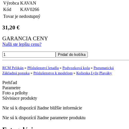
Výrobca
KAVAN
Kód
KAV0266
Tovar je nedostupný
31,20 €
GARANCIA CENY
Našli ste lepšiu cenu?
RCM Pelikán
»
Příslušenství letadla
»
Podvozková kola
»
Pneumatická
Základná ponuka
»
Príslušenstvo k modelom
»
Kolieska,Lyže,Plaváky
Prehľad
Parametre
Foto a prílohy
Súvisiace produkty
Nie sú k dispozícií žiadne bližšie informácie
Nie sú k dispozícií žiadne parametre produktu