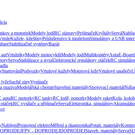
ácia
ankov a motoriek
Modely lodí
RC súpravy
Prijímače
Kryštály
Servá
Nabíja
Vrtule
Kužele, klieštiny
Príslušenstvo k modelom
Simulátory a USB inter
liare
Stabilizačné systémy
Bazár
 aut
Vrtulníky
Modely motocyklů
Modely lodí
Multikoptéry
Auta
E-Board
tory
Serva
Stabilizace a gyra
Elektronické regulátory otáček
RC simuláto
tadla
y
Startování
Podvozky
Vrtulové kužely
Motorová lože
Vrtulové unašeče
U
 lyže
Suché zipy
Vypínače
 a maziva
Modelářská chemie
Stavební materiály
Spojovací materiál
Nářa
 auta
RC motorky
RC tanky
RC lodě, ponorky
Modely raket
Kola, kolo
 otáček
RC vysílače a přijímače
Serva
Elektronika, simulátory
Akumuláto
kce
y
Nabíjení
Propojení elektro
Měření a diagnostika
Potah. materiály
Kompo
 DOPRODEJ
FPV - DOPRODEJ
DOPRODEJ
Staveb. materiály
Serva
SU