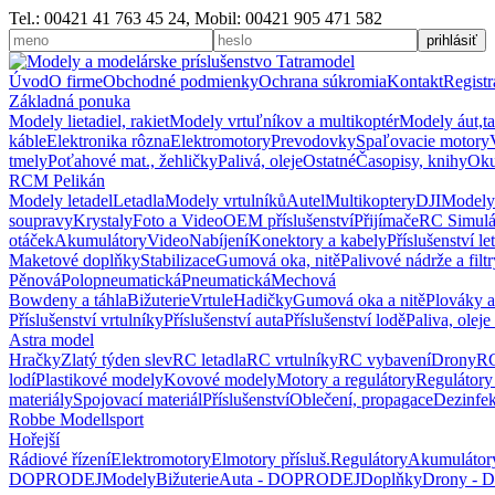
Tel.: 00421 41 763 45 24, Mobil: 00421 905 471 582
Úvod
O firme
Obchodné podmienky
Ochrana súkromia
Kontakt
Registr
Základná ponuka
Modely lietadiel, rakiet
Modely vrtuľníkov a multikoptér
Modely áut,t
káble
Elektronika rôzna
Elektromotory
Prevodovky
Spaľovacie motory
tmely
Poťahové mat., žehličky
Palivá, oleje
Ostatné
Časopisy, knihy
Oku
RCM Pelikán
Modely letadel
Letadla
Modely vrtulníků
Autel
Multikoptery
DJI
Modely
soupravy
Krystaly
Foto a Video
OEM příslušenství
Přijímače
RC Simulá
otáček
Akumulátory
Video
Nabíjení
Konektory a kabely
Příslušenství le
Maketové doplňky
Stabilizace
Gumová oka, nitě
Palivové nádrže a filtr
Pěnová
Polopneumatická
Pneumatická
Mechová
Bowdeny a táhla
Bižuterie
Vrtule
Hadičky
Gumová oka a nitě
Plováky a
Příslušenství vrtulníky
Příslušenství auta
Příslušenství lodě
Paliva, oleje
Astra model
Hračky
Zlatý týden slev
RC letadla
RC vrtulníky
RC vybavení
Drony
RC
lodí
Plastikové modely
Kovové modely
Motory a regulátory
Regulátory
materiály
Spojovací materiál
Příslušenství
Oblečení, propagace
Dezinfe
Robbe Modellsport
Hořejší
Rádiové řízení
Elektromotory
Elmotory přísluš.
Regulátory
Akumulátor
DOPRODEJ
Modely
Bižuterie
Auta - DOPRODEJ
Doplňky
Drony -